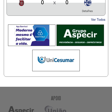
0
x
0
Detalhes
Ver Todos
APOIO