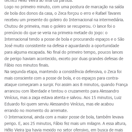
técnico Hélio Vieira ao final da partida.
Logo no primeiro minuto, com uma postura de marcação na saída
de bola dos donos da casa, o Zeca forçou o erro e Rafael Tavares
recebeu um presente do goleiro do Internacional na intermediária.
Chutou de primeira, mas o goleiro se recuperou. O lance foi o
prenúncio do que se veria na primeira metade do jogo: o
Internacional tendo a posse de bola e procurando espaços e o São
José muito consistente na defesa e aguardando a oportunidade
para alguma escapada. No final do primeiro tempo, poucos lances
de perigo haviam acontecido, exceto por duas grandes defesas de
Fábio nos minutos finais.
Na segunda etapa, mantendo a consistência defensiva, o Zeca foi
mais consciente com a posse de bola, e os espaços para contra-
ataque começaram a surgir. Foi assim aos 8 minutos, quando França
arrancou com liberdade e tentou o cruzamento para Alessandro
Vinícius, mas a zaga estava atenta e salvou. Aos 15 minutos, Luiz
Eduardo foi quem serviu Alessandro Vinícius, mas ele acabou
errando no momento do arremate.
O Internacional, ainda com a maior posse de bola, também levava
perigo. E, aos 25 minutos, Fábio fez mais um milagre. A essa altura,
Hélio Vieira jpa havia mexido no setor ofensivo, em busca de mais