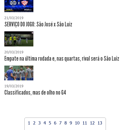
21/03/2019
SERVIÇO DO JOGO: São José x São Luiz
20/03/2019
Empate na última rodada e, nas quartas, rival será o São Luiz
19/03/2019
Classificados, mas de olho no G4
1
2
3
4
5
6
7
8
9
10
11
12
13