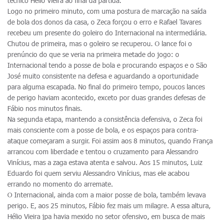
técnico Hélio Vieira ao final da partida.
Logo no primeiro minuto, com uma postura de marcação na saída
de bola dos donos da casa, o Zeca forçou o erro e Rafael Tavares
recebeu um presente do goleiro do Internacional na intermediária.
Chutou de primeira, mas o goleiro se recuperou. O lance foi o
prenúncio do que se veria na primeira metade do jogo: o
Internacional tendo a posse de bola e procurando espaços e o São
José muito consistente na defesa e aguardando a oportunidade
para alguma escapada. No final do primeiro tempo, poucos lances
de perigo haviam acontecido, exceto por duas grandes defesas de
Fábio nos minutos finais.
Na segunda etapa, mantendo a consistência defensiva, o Zeca foi
mais consciente com a posse de bola, e os espaços para contra-
ataque começaram a surgir. Foi assim aos 8 minutos, quando França
arrancou com liberdade e tentou o cruzamento para Alessandro
Vinícius, mas a zaga estava atenta e salvou. Aos 15 minutos, Luiz
Eduardo foi quem serviu Alessandro Vinícius, mas ele acabou
errando no momento do arremate.
O Internacional, ainda com a maior posse de bola, também levava
perigo. E, aos 25 minutos, Fábio fez mais um milagre. A essa altura,
Hélio Vieira jpa havia mexido no setor ofensivo, em busca de mais