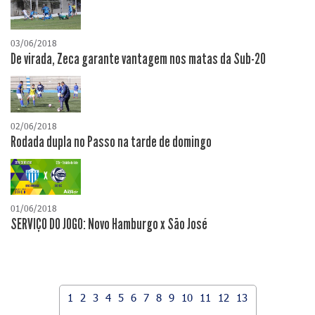
03/06/2018
De virada, Zeca garante vantagem nos matas da Sub-20
02/06/2018
Rodada dupla no Passo na tarde de domingo
01/06/2018
SERVIÇO DO JOGO: Novo Hamburgo x São José
1
2
3
4
5
6
7
8
9
10
11
12
13