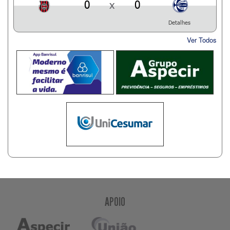
0
x
0
Detalhes
Ver Todos
APOIO