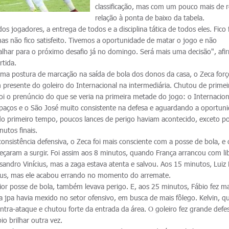
classificação, mas com um pouco mais de 
relação à ponta de baixo da tabela.
s jogadores, a entrega de todos e a disciplina tática de todos eles. Fico 
as não fico satisfeito. Tivemos a oportunidade de matar o jogo e não
lhar para o próximo desafio já no domingo. Será mais uma decisão", afi
rtida.
ma postura de marcação na saída de bola dos donos da casa, o Zeca for
 presente do goleiro do Internacional na intermediária. Chutou de primei
foi o prenúncio do que se veria na primeira metade do jogo: o Internacio
paços e o São José muito consistente na defesa e aguardando a oportun
do primeiro tempo, poucos lances de perigo haviam acontecido, exceto p
utos finais.
nsistência defensiva, o Zeca foi mais consciente com a posse de bola, e 
çaram a surgir. Foi assim aos 8 minutos, quando França arrancou com l
sandro Vinícius, mas a zaga estava atenta e salvou. Aos 15 minutos, Luiz
cius, mas ele acabou errando no momento do arremate.
ior posse de bola, também levava perigo. E, aos 25 minutos, Fábio fez m
ira jpa havia mexido no setor ofensivo, em busca de mais fôlego. Kelvin, q
ntra-ataque e chutou forte da entrada da área. O goleiro fez grande defe
io brilhar outra vez.