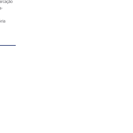
arcação
a-
ria