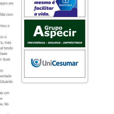
repiro em
feliz com
rmou o
çou o
ra, mas
nal tendo
idade
or duas
os
iberdade
 Eduardo
ais um
ue
sa. No