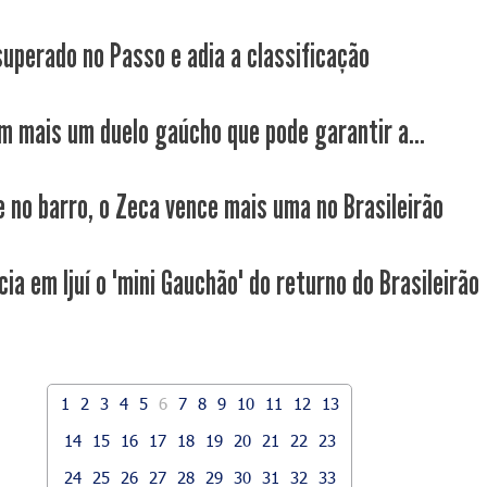
superado no Passo e adia a classificação
m mais um duelo gaúcho que pode garantir a...
 e no barro, o Zeca vence mais uma no Brasileirão
cia em Ijuí o "mini Gauchão" do returno do Brasileirão
1
2
3
4
5
6
7
8
9
10
11
12
13
14
15
16
17
18
19
20
21
22
23
24
25
26
27
28
29
30
31
32
33