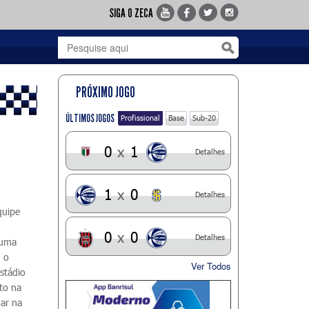
SIGA O ZECA
PRÓXIMO JOGO
ÚLTIMOS JOGOS
Profissional
Base
Sub-20
0
x
1
Detalhes
1
x
0
Detalhes
quipe
0
x
0
Detalhes
 uma
u o
Ver Todos
stádio
to na
gar na