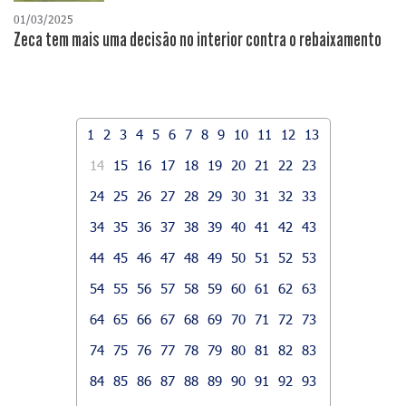
01/03/2025
Zeca tem mais uma decisão no interior contra o rebaixamento
1
2
3
4
5
6
7
8
9
10
11
12
13
14
15
16
17
18
19
20
21
22
23
24
25
26
27
28
29
30
31
32
33
34
35
36
37
38
39
40
41
42
43
44
45
46
47
48
49
50
51
52
53
54
55
56
57
58
59
60
61
62
63
64
65
66
67
68
69
70
71
72
73
74
75
76
77
78
79
80
81
82
83
84
85
86
87
88
89
90
91
92
93