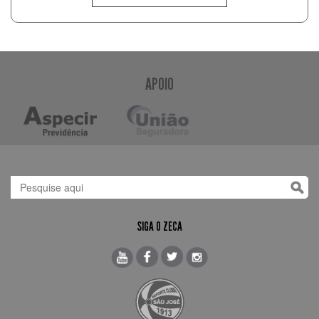
APOIO
SIGA O ZECA