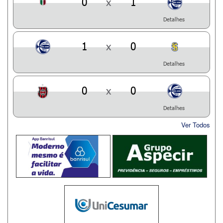
0
x
1
Detalhes
1
x
0
Detalhes
0
x
0
Detalhes
Ver Todos