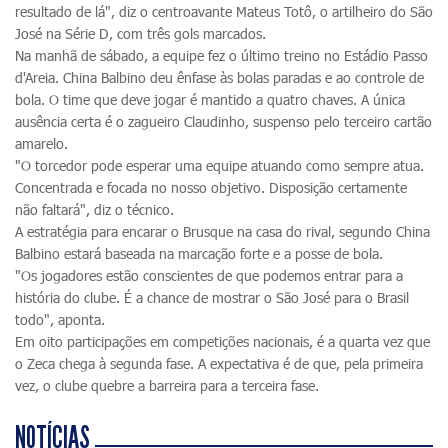
resultado de lá", diz o centroavante Mateus Totô, o artilheiro do São
José na Série D, com três gols marcados.
Na manhã de sábado, a equipe fez o último treino no Estádio Passo
d'Areia. China Balbino deu ênfase às bolas paradas e ao controle de
bola. O time que deve jogar é mantido a quatro chaves. A única
ausência certa é o zagueiro Claudinho, suspenso pelo terceiro cartão
amarelo.
"O torcedor pode esperar uma equipe atuando como sempre atua.
Concentrada e focada no nosso objetivo. Disposição certamente
não faltará", diz o técnico.
A estratégia para encarar o Brusque na casa do rival, segundo China
Balbino estará baseada na marcação forte e a posse de bola.
"Os jogadores estão conscientes de que podemos entrar para a
história do clube. É a chance de mostrar o São José para o Brasil
todo", aponta.
Em oito participações em competições nacionais, é a quarta vez que
o Zeca chega à segunda fase. A expectativa é de que, pela primeira
vez, o clube quebre a barreira para a terceira fase.
NOTÍCIAS