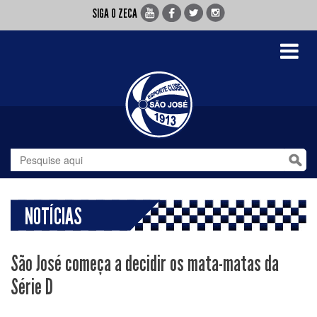
SIGA O ZECA
Toggle
navigati
NOTÍCIAS
São José começa a decidir os mata-matas da
Série D