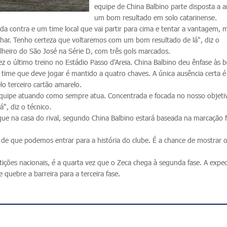
equipe de China Balbino parte disposta a a
um bom resultado em solo catarinense.
cida contra e um time local que vai partir para cima e tentar a vantagem, 
lhar. Tenho certeza que voltaremos com um bom resultado de lá", diz o
lheiro do São José na Série D, com três gols marcados.
 o último treino no Estádio Passo d'Areia. China Balbino deu ênfase às b
 time que deve jogar é mantido a quatro chaves. A única ausência certa é
o terceiro cartão amarelo.
quipe atuando como sempre atua. Concentrada e focada no nosso objeti
", diz o técnico.
que na casa do rival, segundo China Balbino estará baseada na marcação f
 de que podemos entrar para a história do clube. É a chance de mostrar 
.
ições nacionais, é a quarta vez que o Zeca chega à segunda fase. A expec
e quebre a barreira para a terceira fase.