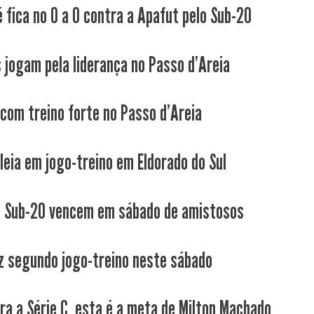
é fica no 0 a 0 contra a Apafut pelo Sub-20
s jogam pela liderança no Passo d'Areia
 com treino forte no Passo d'Areia
leia em jogo-treino em Eldorado do Sul
e Sub-20 vencem em sábado de amistosos
z segundo jogo-treino neste sábado
ara a Série C, esta é a meta de Milton Machado