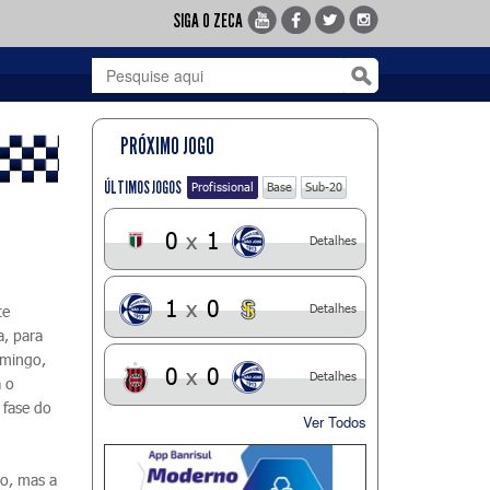
SIGA O ZECA
PRÓXIMO JOGO
ÚLTIMOS JOGOS
Profissional
Base
Sub-20
0
x
1
Detalhes
1
x
0
Detalhes
te
, para
omingo,
0
x
0
Detalhes
 o
 fase do
Ver Todos
o, mas a