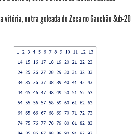
a vitória, outra goleada do Zeca no Gauchão Sub-20
1
2
3
4
5
6
7
8
9
10
11
12
13
14
15
16
17
18
19
20
21
22
23
24
25
26
27
28
29
30
31
32
33
34
35
36
37
38
39
40
41
42
43
44
45
46
47
48
49
50
51
52
53
54
55
56
57
58
59
60
61
62
63
64
65
66
67
68
69
70
71
72
73
74
75
76
77
78
79
80
81
82
83
84
85
86
87
88
89
90
91
92
93