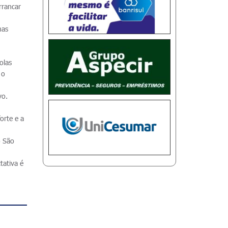
rrancar
mas
olas
 o
vo.
orte e a
o São
tativa é