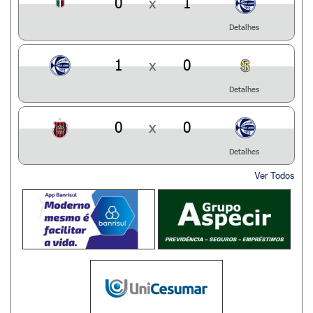
0
x
1
Detalhes
1
x
0
Detalhes
0
x
0
Detalhes
Ver Todos