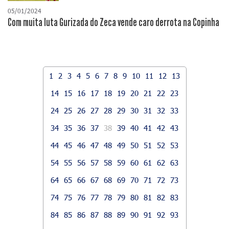
05/01/2024
Com muita luta Gurizada do Zeca vende caro derrota na Copinha
1
2
3
4
5
6
7
8
9
10
11
12
13
14
15
16
17
18
19
20
21
22
23
24
25
26
27
28
29
30
31
32
33
34
35
36
37
38
39
40
41
42
43
44
45
46
47
48
49
50
51
52
53
54
55
56
57
58
59
60
61
62
63
64
65
66
67
68
69
70
71
72
73
74
75
76
77
78
79
80
81
82
83
84
85
86
87
88
89
90
91
92
93