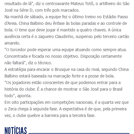
resultado de lá", diz o centroavante Mateus Totô, o artilheiro do São
José na Série D, com três gols marcados.
Na manhã de sábado, a equipe fez o último treino no Estádio Passo
d'Areia. China Balbino deu ênfase às bolas paradas e ao controle de
bola. O time que deve jogar é mantido a quatro chaves. A única
ausência certa é o zagueiro Claudinho, suspenso pelo terceiro cartão
amarelo.
"O torcedor pode esperar uma equipe atuando como sempre atua.
Concentrada e focada no nosso objetivo. Disposição certamente
não faltará", diz o técnico.
A estratégia para encarar o Brusque na casa do rival, segundo China
Balbino estará baseada na marcação forte e a posse de bola.
"Os jogadores estão conscientes de que podemos entrar para a
história do clube. É a chance de mostrar o São José para o Brasil
todo", aponta.
Em oito participações em competições nacionais, é a quarta vez que
o Zeca chega à segunda fase. A expectativa é de que, pela primeira
vez, o clube quebre a barreira para a terceira fase.
NOTÍCIAS