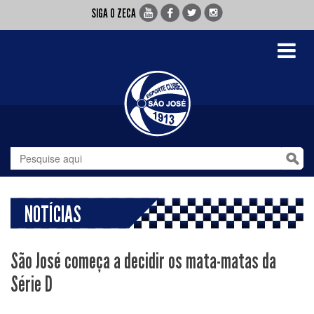
SIGA O ZECA
Toggle
navigati
NOTÍCIAS
São José começa a decidir os mata-matas da
Série D