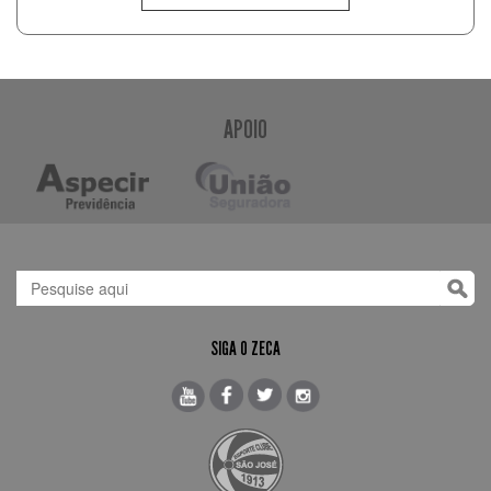
APOIO
SIGA O ZECA