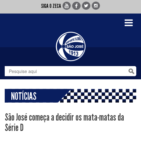
SIGA O ZECA
Toggle
navigati
NOTÍCIAS
São José começa a decidir os mata-matas da
Série D