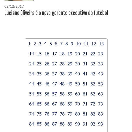
02/12/2017
Luciano Oliveira é o novo gerente executivo do futebol
1
2
3
4
5
6
7
8
9
10
11
12
13
14
15
16
17
18
19
20
21
22
23
24
25
26
27
28
29
30
31
32
33
34
35
36
37
38
39
40
41
42
43
44
45
46
47
48
49
50
51
52
53
54
55
56
57
58
59
60
61
62
63
64
65
66
67
68
69
70
71
72
73
74
75
76
77
78
79
80
81
82
83
84
85
86
87
88
89
90
91
92
93