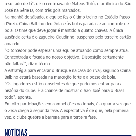
resultado de lá", diz o centroavante Mateus Totô, o artilheiro do São
José na Série D, com três gols marcados.
Na manhã de sábado, a equipe fez o último treino no Estádio Passo
d'Areia. China Balbino deu ênfase às bolas paradas e ao controle de
bola. O time que deve jogar é mantido a quatro chaves. A única
ausência certa é o zagueiro Claudinho, suspenso pelo terceiro cartão
amarelo.
"O torcedor pode esperar uma equipe atuando como sempre atua.
Concentrada e focada no nosso objetivo. Disposição certamente
não faltará", diz o técnico.
A estratégia para encarar o Brusque na casa do rival, segundo China
Balbino estará baseada na marcação forte e a posse de bola.
"Os jogadores estão conscientes de que podemos entrar para a
história do clube. É a chance de mostrar o São José para o Brasil
todo", aponta.
Em oito participações em competições nacionais, é a quarta vez que
o Zeca chega à segunda fase. A expectativa é de que, pela primeira
vez, o clube quebre a barreira para a terceira fase.
NOTÍCIAS