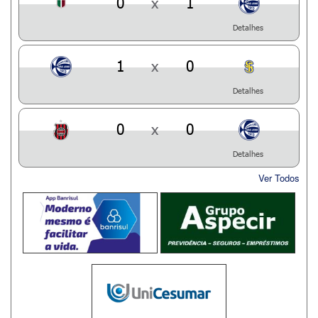
0
x
1
Detalhes
1
x
0
Detalhes
0
x
0
Detalhes
Ver Todos