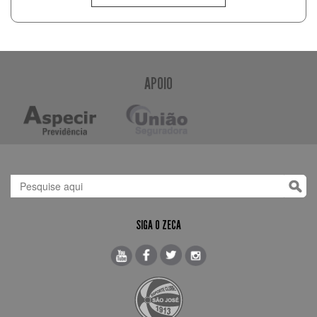
APOIO
SIGA O ZECA