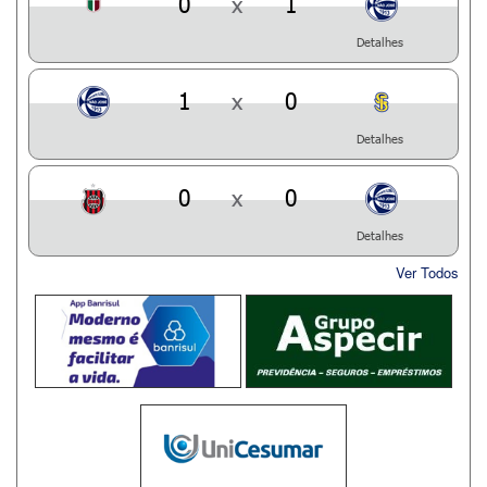
0
x
1
Detalhes
1
x
0
Detalhes
0
x
0
Detalhes
Ver Todos