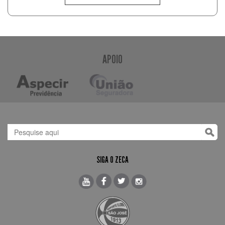
APOIO
SIGA O ZECA