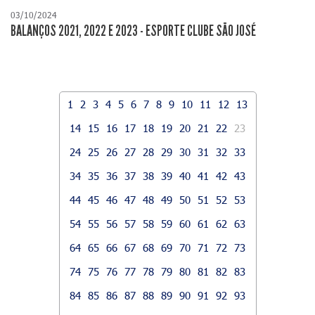
03/10/2024
BALANÇOS 2021, 2022 E 2023 - ESPORTE CLUBE SÃO JOSÉ
1
2
3
4
5
6
7
8
9
10
11
12
13
14
15
16
17
18
19
20
21
22
23
24
25
26
27
28
29
30
31
32
33
34
35
36
37
38
39
40
41
42
43
44
45
46
47
48
49
50
51
52
53
54
55
56
57
58
59
60
61
62
63
64
65
66
67
68
69
70
71
72
73
74
75
76
77
78
79
80
81
82
83
84
85
86
87
88
89
90
91
92
93