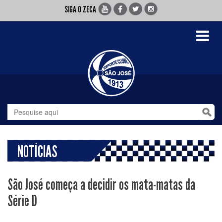
SIGA O ZECA
Toggle
navigati
NOTÍCIAS
São José começa a decidir os mata-matas da
Série D