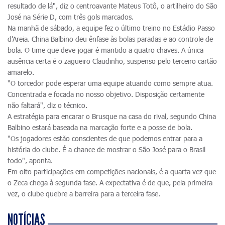
resultado de lá", diz o centroavante Mateus Totô, o artilheiro do São
José na Série D, com três gols marcados.
Na manhã de sábado, a equipe fez o último treino no Estádio Passo
d'Areia. China Balbino deu ênfase às bolas paradas e ao controle de
bola. O time que deve jogar é mantido a quatro chaves. A única
ausência certa é o zagueiro Claudinho, suspenso pelo terceiro cartão
amarelo.
"O torcedor pode esperar uma equipe atuando como sempre atua.
Concentrada e focada no nosso objetivo. Disposição certamente
não faltará", diz o técnico.
A estratégia para encarar o Brusque na casa do rival, segundo China
Balbino estará baseada na marcação forte e a posse de bola.
"Os jogadores estão conscientes de que podemos entrar para a
história do clube. É a chance de mostrar o São José para o Brasil
todo", aponta.
Em oito participações em competições nacionais, é a quarta vez que
o Zeca chega à segunda fase. A expectativa é de que, pela primeira
vez, o clube quebre a barreira para a terceira fase.
NOTÍCIAS