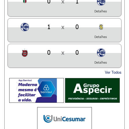
0
x
1
Detalhes
1
x
0
Detalhes
0
x
0
Detalhes
Ver Todos