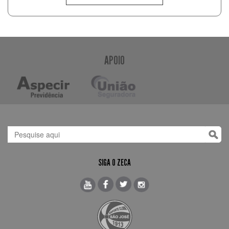
APOIO
SIGA O ZECA