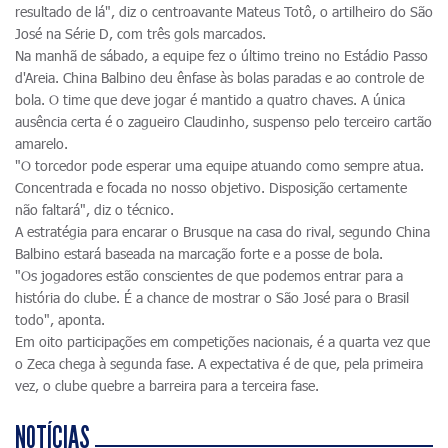
resultado de lá", diz o centroavante Mateus Totô, o artilheiro do São
José na Série D, com três gols marcados.
Na manhã de sábado, a equipe fez o último treino no Estádio Passo
d'Areia. China Balbino deu ênfase às bolas paradas e ao controle de
bola. O time que deve jogar é mantido a quatro chaves. A única
ausência certa é o zagueiro Claudinho, suspenso pelo terceiro cartão
amarelo.
"O torcedor pode esperar uma equipe atuando como sempre atua.
Concentrada e focada no nosso objetivo. Disposição certamente
não faltará", diz o técnico.
A estratégia para encarar o Brusque na casa do rival, segundo China
Balbino estará baseada na marcação forte e a posse de bola.
"Os jogadores estão conscientes de que podemos entrar para a
história do clube. É a chance de mostrar o São José para o Brasil
todo", aponta.
Em oito participações em competições nacionais, é a quarta vez que
o Zeca chega à segunda fase. A expectativa é de que, pela primeira
vez, o clube quebre a barreira para a terceira fase.
NOTÍCIAS