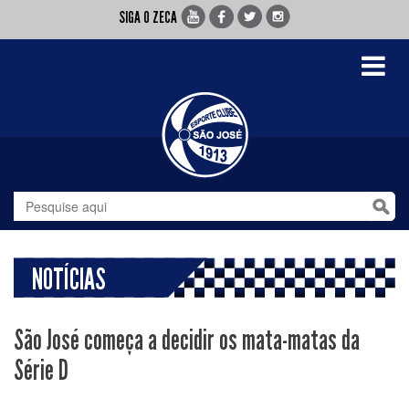
SIGA O ZECA
Toggle
navigati
NOTÍCIAS
São José começa a decidir os mata-matas da
Série D