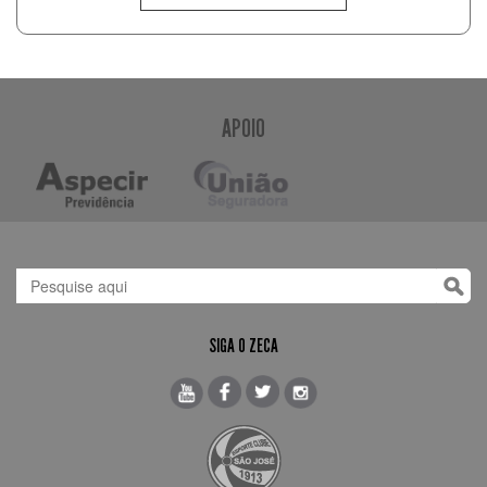
APOIO
SIGA O ZECA