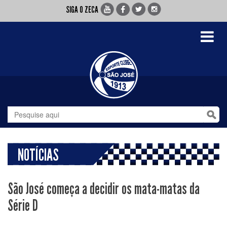
SIGA O ZECA
Toggle
navigati
NOTÍCIAS
São José começa a decidir os mata-matas da
Série D