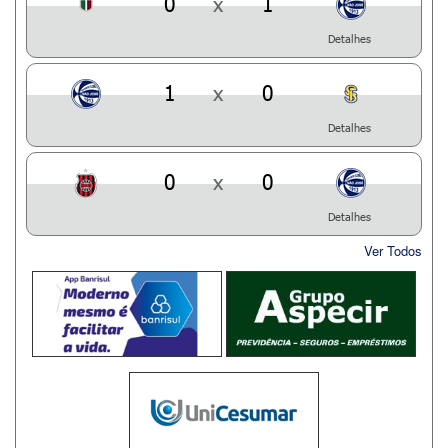
0
x
1
Detalhes
1
x
0
Detalhes
0
x
0
Detalhes
Ver Todos