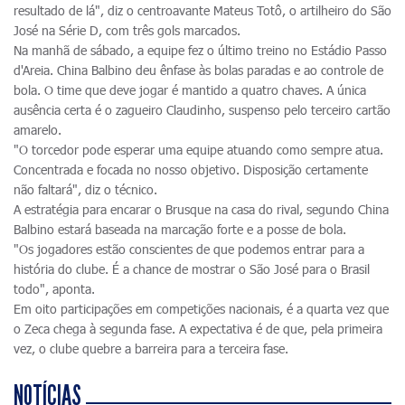
resultado de lá", diz o centroavante Mateus Totô, o artilheiro do São
José na Série D, com três gols marcados.
Na manhã de sábado, a equipe fez o último treino no Estádio Passo
d'Areia. China Balbino deu ênfase às bolas paradas e ao controle de
bola. O time que deve jogar é mantido a quatro chaves. A única
ausência certa é o zagueiro Claudinho, suspenso pelo terceiro cartão
amarelo.
"O torcedor pode esperar uma equipe atuando como sempre atua.
Concentrada e focada no nosso objetivo. Disposição certamente
não faltará", diz o técnico.
A estratégia para encarar o Brusque na casa do rival, segundo China
Balbino estará baseada na marcação forte e a posse de bola.
"Os jogadores estão conscientes de que podemos entrar para a
história do clube. É a chance de mostrar o São José para o Brasil
todo", aponta.
Em oito participações em competições nacionais, é a quarta vez que
o Zeca chega à segunda fase. A expectativa é de que, pela primeira
vez, o clube quebre a barreira para a terceira fase.
NOTÍCIAS