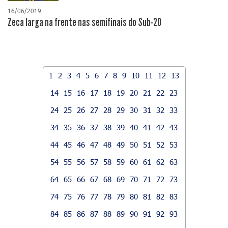
16/06/2019
Zeca larga na frente nas semifinais do Sub-20
1
2
3
4
5
6
7
8
9
10
11
12
13
14
15
16
17
18
19
20
21
22
23
24
25
26
27
28
29
30
31
32
33
34
35
36
37
38
39
40
41
42
43
44
45
46
47
48
49
50
51
52
53
54
55
56
57
58
59
60
61
62
63
64
65
66
67
68
69
70
71
72
73
74
75
76
77
78
79
80
81
82
83
84
85
86
87
88
89
90
91
92
93