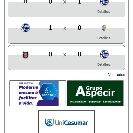
0
x
1
Detalhes
1
x
0
Detalhes
0
x
0
Detalhes
Ver Todos