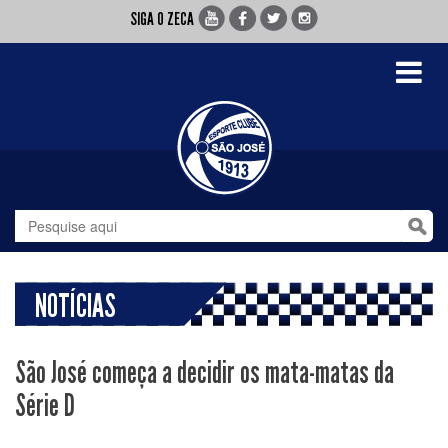
SIGA O ZECA
Toggle
navigati
NOTÍCIAS
São José começa a decidir os mata-matas da
Série D