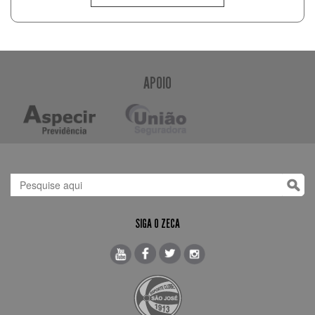
APOIO
SIGA O ZECA