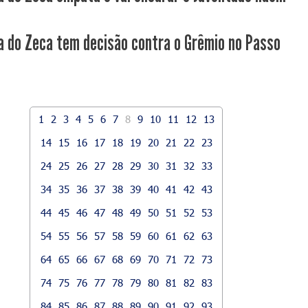
a do Zeca tem decisão contra o Grêmio no Passo
1
2
3
4
5
6
7
8
9
10
11
12
13
14
15
16
17
18
19
20
21
22
23
24
25
26
27
28
29
30
31
32
33
34
35
36
37
38
39
40
41
42
43
44
45
46
47
48
49
50
51
52
53
54
55
56
57
58
59
60
61
62
63
64
65
66
67
68
69
70
71
72
73
74
75
76
77
78
79
80
81
82
83
84
85
86
87
88
89
90
91
92
93