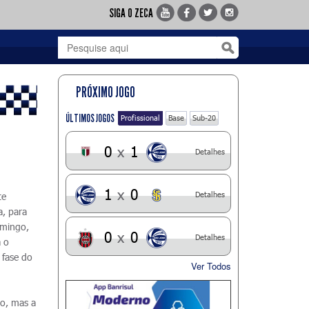
SIGA O ZECA
PRÓXIMO JOGO
ÚLTIMOS JOGOS
Profissional
Base
Sub-20
0
x
1
Detalhes
1
x
0
Detalhes
te
, para
omingo,
0
x
0
Detalhes
 o
 fase do
Ver Todos
o, mas a