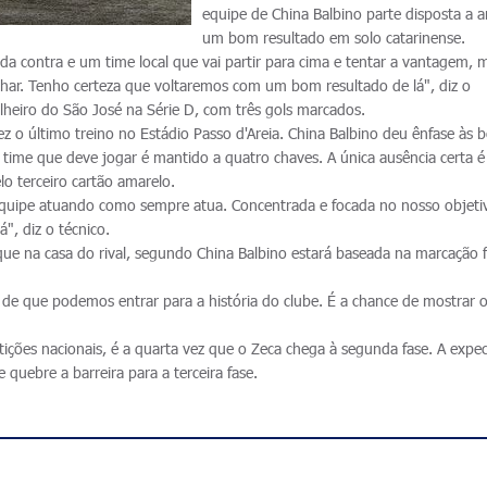
equipe de China Balbino parte disposta a a
um bom resultado em solo catarinense.
cida contra e um time local que vai partir para cima e tentar a vantagem, 
lhar. Tenho certeza que voltaremos com um bom resultado de lá", diz o
lheiro do São José na Série D, com três gols marcados.
 o último treino no Estádio Passo d'Areia. China Balbino deu ênfase às b
 time que deve jogar é mantido a quatro chaves. A única ausência certa é
o terceiro cartão amarelo.
quipe atuando como sempre atua. Concentrada e focada no nosso objeti
", diz o técnico.
que na casa do rival, segundo China Balbino estará baseada na marcação f
 de que podemos entrar para a história do clube. É a chance de mostrar 
.
ições nacionais, é a quarta vez que o Zeca chega à segunda fase. A expec
e quebre a barreira para a terceira fase.