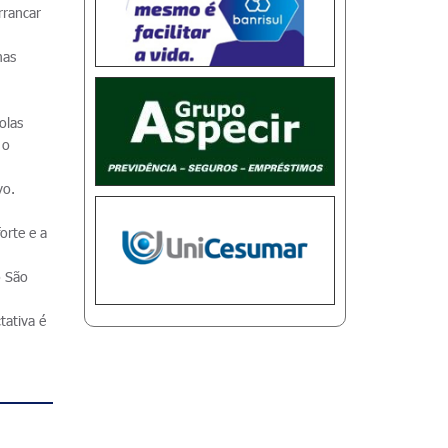
rrancar
mas
olas
 o
vo.
orte e a
o São
tativa é