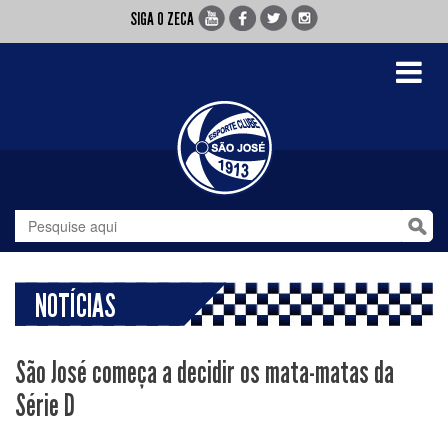
SIGA O ZECA
Toggle
navigati
NOTÍCIAS
São José começa a decidir os mata-matas da
Série D