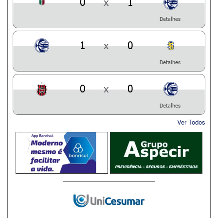
0
x
1
Detalhes
1
x
0
Detalhes
0
x
0
Detalhes
Ver Todos