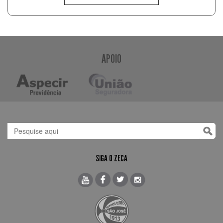
APOIO
SIGA O ZECA