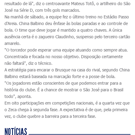
resultado de lá", diz o centroavante Mateus Totô, o artilheiro do São
José na Série D, com três gols marcados.
Na manhã de sábado, a equipe fez o último treino no Estádio Passo
d'Areia. China Balbino deu ênfase às bolas paradas e ao controle de
bola. O time que deve jogar é mantido a quatro chaves. A única
ausência certa é o zagueiro Claudinho, suspenso pelo terceiro cartão
amarelo.
"O torcedor pode esperar uma equipe atuando como sempre atua.
Concentrada e focada no nosso objetivo. Disposição certamente
não faltará", diz o técnico.
A estratégia para encarar o Brusque na casa do rival, segundo China
Balbino estará baseada na marcação forte e a posse de bola.
"Os jogadores estão conscientes de que podemos entrar para a
história do clube. É a chance de mostrar o São José para o Brasil
todo", aponta.
Em oito participações em competições nacionais, é a quarta vez que
o Zeca chega à segunda fase. A expectativa é de que, pela primeira
vez, o clube quebre a barreira para a terceira fase.
NOTÍCIAS