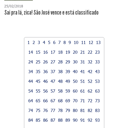
25/02/2018
Sai pra lá, zica! São José vence e está classificado
1
2
3
4
5
6
7
8
9
10
11
12
13
14
15
16
17
18
19
20
21
22
23
24
25
26
27
28
29
30
31
32
33
34
35
36
37
38
39
40
41
42
43
44
45
46
47
48
49
50
51
52
53
54
55
56
57
58
59
60
61
62
63
64
65
66
67
68
69
70
71
72
73
74
75
76
77
78
79
80
81
82
83
84
85
86
87
88
89
90
91
92
93