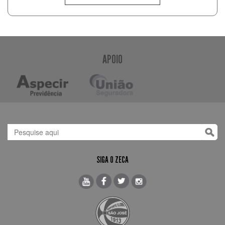
APOIO
SIGA O ZECA