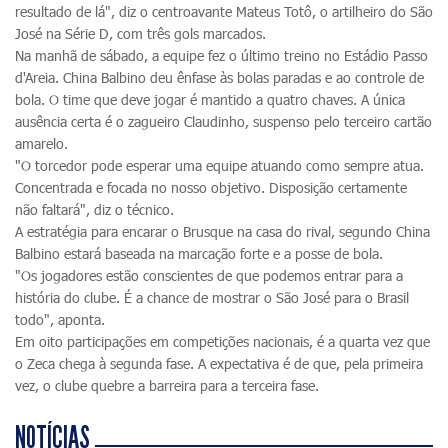
resultado de lá", diz o centroavante Mateus Totô, o artilheiro do São
José na Série D, com três gols marcados.
Na manhã de sábado, a equipe fez o último treino no Estádio Passo
d'Areia. China Balbino deu ênfase às bolas paradas e ao controle de
bola. O time que deve jogar é mantido a quatro chaves. A única
ausência certa é o zagueiro Claudinho, suspenso pelo terceiro cartão
amarelo.
"O torcedor pode esperar uma equipe atuando como sempre atua.
Concentrada e focada no nosso objetivo. Disposição certamente
não faltará", diz o técnico.
A estratégia para encarar o Brusque na casa do rival, segundo China
Balbino estará baseada na marcação forte e a posse de bola.
"Os jogadores estão conscientes de que podemos entrar para a
história do clube. É a chance de mostrar o São José para o Brasil
todo", aponta.
Em oito participações em competições nacionais, é a quarta vez que
o Zeca chega à segunda fase. A expectativa é de que, pela primeira
vez, o clube quebre a barreira para a terceira fase.
NOTÍCIAS