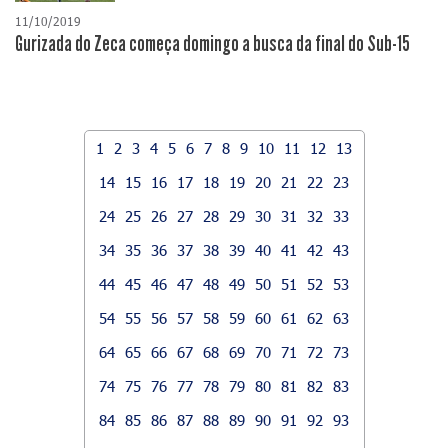
11/10/2019
Gurizada do Zeca começa domingo a busca da final do Sub-15
1
2
3
4
5
6
7
8
9
10
11
12
13
14
15
16
17
18
19
20
21
22
23
24
25
26
27
28
29
30
31
32
33
34
35
36
37
38
39
40
41
42
43
44
45
46
47
48
49
50
51
52
53
54
55
56
57
58
59
60
61
62
63
64
65
66
67
68
69
70
71
72
73
74
75
76
77
78
79
80
81
82
83
84
85
86
87
88
89
90
91
92
93