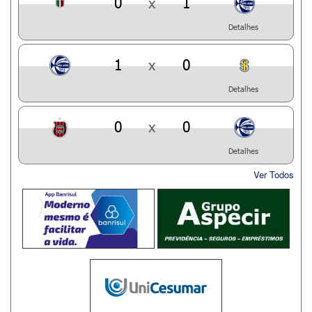
0
x
1
Detalhes
1
x
0
Detalhes
0
x
0
Detalhes
Ver Todos