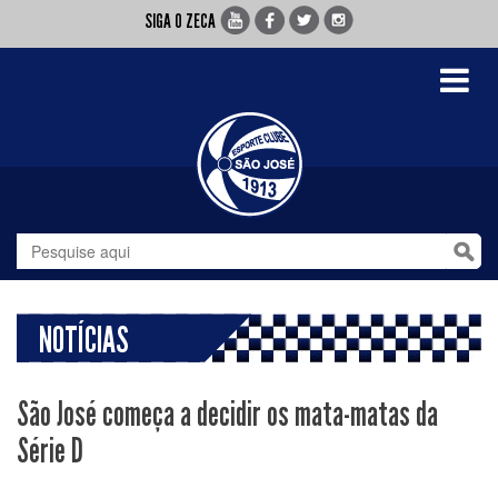
SIGA O ZECA
Toggle
navigati
NOTÍCIAS
São José começa a decidir os mata-matas da
Série D