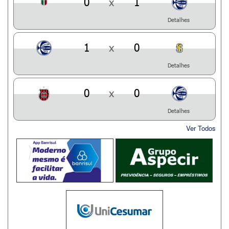
0
x
1
Detalhes
1
x
0
Detalhes
0
x
0
Detalhes
Ver Todos