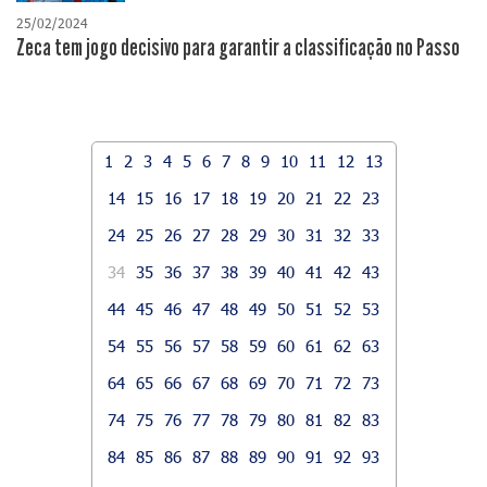
25/02/2024
Zeca tem jogo decisivo para garantir a classificação no Passo
1
2
3
4
5
6
7
8
9
10
11
12
13
14
15
16
17
18
19
20
21
22
23
24
25
26
27
28
29
30
31
32
33
34
35
36
37
38
39
40
41
42
43
44
45
46
47
48
49
50
51
52
53
54
55
56
57
58
59
60
61
62
63
64
65
66
67
68
69
70
71
72
73
74
75
76
77
78
79
80
81
82
83
84
85
86
87
88
89
90
91
92
93