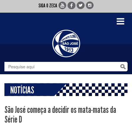
SIGA O ZECA
Toggle
navigati
NOTÍCIAS
São José começa a decidir os mata-matas da
Série D