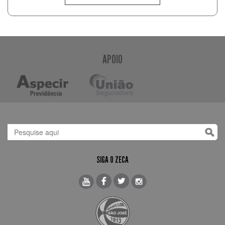
APOIO
SIGA O ZECA