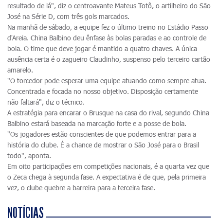
resultado de lá", diz o centroavante Mateus Totô, o artilheiro do São
José na Série D, com três gols marcados.
Na manhã de sábado, a equipe fez o último treino no Estádio Passo
d'Areia. China Balbino deu ênfase às bolas paradas e ao controle de
bola. O time que deve jogar é mantido a quatro chaves. A única
ausência certa é o zagueiro Claudinho, suspenso pelo terceiro cartão
amarelo.
"O torcedor pode esperar uma equipe atuando como sempre atua.
Concentrada e focada no nosso objetivo. Disposição certamente
não faltará", diz o técnico.
A estratégia para encarar o Brusque na casa do rival, segundo China
Balbino estará baseada na marcação forte e a posse de bola.
"Os jogadores estão conscientes de que podemos entrar para a
história do clube. É a chance de mostrar o São José para o Brasil
todo", aponta.
Em oito participações em competições nacionais, é a quarta vez que
o Zeca chega à segunda fase. A expectativa é de que, pela primeira
vez, o clube quebre a barreira para a terceira fase.
NOTÍCIAS