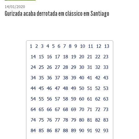
14/01/2020
Gurizada acaba derrotada em clássico em Santiago
1
2
3
4
5
6
7
8
9
10
11
12
13
14
15
16
17
18
19
20
21
22
23
24
25
26
27
28
29
30
31
32
33
34
35
36
37
38
39
40
41
42
43
44
45
46
47
48
49
50
51
52
53
54
55
56
57
58
59
60
61
62
63
64
65
66
67
68
69
70
71
72
73
74
75
76
77
78
79
80
81
82
83
84
85
86
87
88
89
90
91
92
93