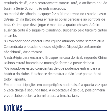
resultado de lá", diz o centroavante Mateus Totô, o artilheiro do São
José na Série D, com três gols marcados.
Na manhã de sábado, a equipe fez o último treino no Estádio Passo
d'Areia. China Balbino deu ênfase às bolas paradas e ao controle de
bola. O time que deve jogar é mantido a quatro chaves. A única
ausência certa é o zagueiro Claudinho, suspenso pelo terceiro cartão
amarelo.
"O torcedor pode esperar uma equipe atuando como sempre atua.
Concentrada e focada no nosso objetivo. Disposição certamente
não faltará", diz o técnico.
A estratégia para encarar o Brusque na casa do rival, segundo China
Balbino estará baseada na marcação forte e a posse de bola.
"Os jogadores estão conscientes de que podemos entrar para a
história do clube. É a chance de mostrar o São José para o Brasil
todo", aponta.
Em oito participações em competições nacionais, é a quarta vez que
o Zeca chega à segunda fase. A expectativa é de que, pela primeira
vez, o clube quebre a barreira para a terceira fase.
NOTÍCIAS