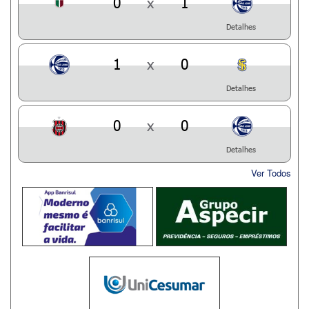
0
x
1
Detalhes
1
x
0
Detalhes
0
x
0
Detalhes
Ver Todos