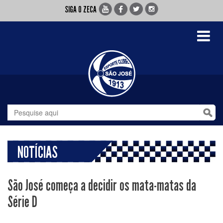
SIGA O ZECA
Toggle
navigati
NOTÍCIAS
São José começa a decidir os mata-matas da
Série D