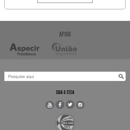
APOIO
SIGA O ZECA