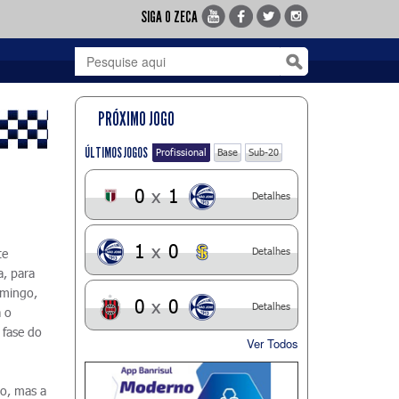
SIGA O ZECA
PRÓXIMO JOGO
ÚLTIMOS JOGOS
Profissional
Base
Sub-20
0
x
1
Detalhes
1
x
0
Detalhes
te
, para
omingo,
0
x
0
Detalhes
 o
 fase do
Ver Todos
o, mas a