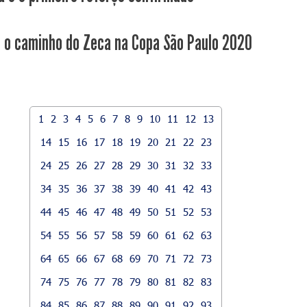
o o caminho do Zeca na Copa São Paulo 2020
1
2
3
4
5
6
7
8
9
10
11
12
13
14
15
16
17
18
19
20
21
22
23
24
25
26
27
28
29
30
31
32
33
34
35
36
37
38
39
40
41
42
43
44
45
46
47
48
49
50
51
52
53
54
55
56
57
58
59
60
61
62
63
64
65
66
67
68
69
70
71
72
73
74
75
76
77
78
79
80
81
82
83
84
85
86
87
88
89
90
91
92
93