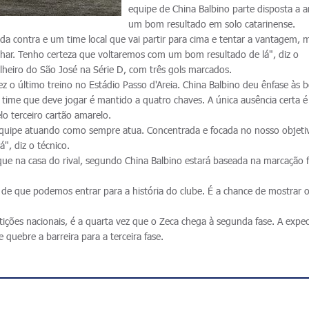
equipe de China Balbino parte disposta a a
um bom resultado em solo catarinense.
cida contra e um time local que vai partir para cima e tentar a vantagem, 
lhar. Tenho certeza que voltaremos com um bom resultado de lá", diz o
lheiro do São José na Série D, com três gols marcados.
 o último treino no Estádio Passo d'Areia. China Balbino deu ênfase às b
 time que deve jogar é mantido a quatro chaves. A única ausência certa é
o terceiro cartão amarelo.
quipe atuando como sempre atua. Concentrada e focada no nosso objeti
", diz o técnico.
que na casa do rival, segundo China Balbino estará baseada na marcação f
 de que podemos entrar para a história do clube. É a chance de mostrar 
.
ições nacionais, é a quarta vez que o Zeca chega à segunda fase. A expec
e quebre a barreira para a terceira fase.