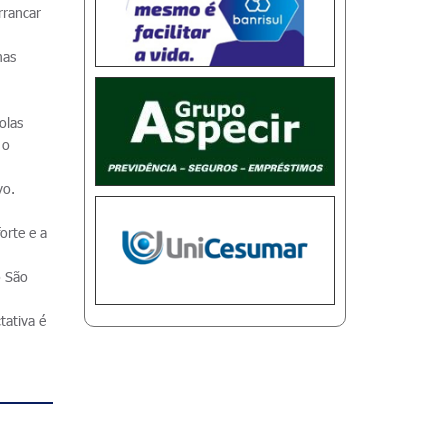
rrancar
mas
olas
 o
vo.
orte e a
o São
tativa é