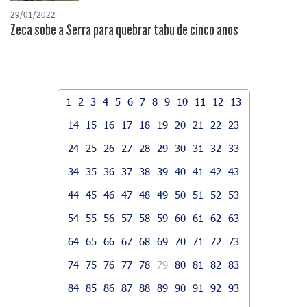
29/01/2022
Zeca sobe a Serra para quebrar tabu de cinco anos
1
2
3
4
5
6
7
8
9
10
11
12
13
14
15
16
17
18
19
20
21
22
23
24
25
26
27
28
29
30
31
32
33
34
35
36
37
38
39
40
41
42
43
44
45
46
47
48
49
50
51
52
53
54
55
56
57
58
59
60
61
62
63
64
65
66
67
68
69
70
71
72
73
74
75
76
77
78
79
80
81
82
83
84
85
86
87
88
89
90
91
92
93