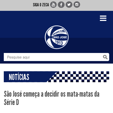
SIGA O ZECA
Toggle
navigati
NOTÍCIAS
São José começa a decidir os mata-matas da
Série D