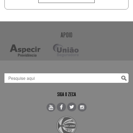
APOIO
SIGA O ZECA