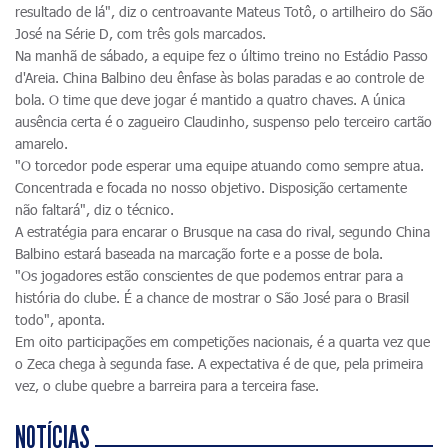
resultado de lá", diz o centroavante Mateus Totô, o artilheiro do São
José na Série D, com três gols marcados.
Na manhã de sábado, a equipe fez o último treino no Estádio Passo
d'Areia. China Balbino deu ênfase às bolas paradas e ao controle de
bola. O time que deve jogar é mantido a quatro chaves. A única
ausência certa é o zagueiro Claudinho, suspenso pelo terceiro cartão
amarelo.
"O torcedor pode esperar uma equipe atuando como sempre atua.
Concentrada e focada no nosso objetivo. Disposição certamente
não faltará", diz o técnico.
A estratégia para encarar o Brusque na casa do rival, segundo China
Balbino estará baseada na marcação forte e a posse de bola.
"Os jogadores estão conscientes de que podemos entrar para a
história do clube. É a chance de mostrar o São José para o Brasil
todo", aponta.
Em oito participações em competições nacionais, é a quarta vez que
o Zeca chega à segunda fase. A expectativa é de que, pela primeira
vez, o clube quebre a barreira para a terceira fase.
NOTÍCIAS