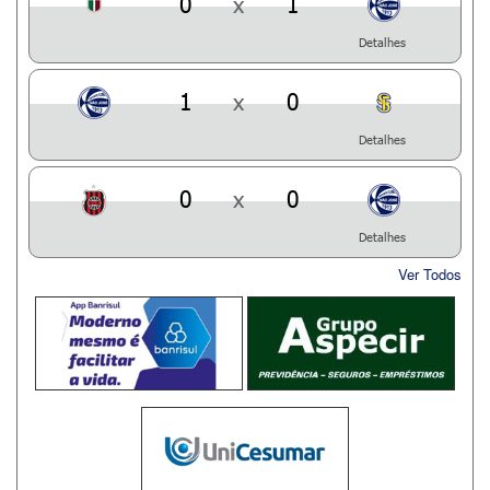
0
x
1
Detalhes
1
x
0
Detalhes
0
x
0
Detalhes
Ver Todos