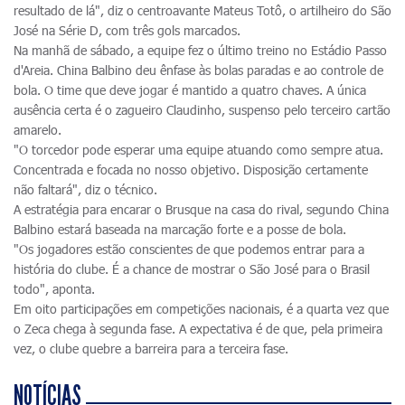
resultado de lá", diz o centroavante Mateus Totô, o artilheiro do São
José na Série D, com três gols marcados.
Na manhã de sábado, a equipe fez o último treino no Estádio Passo
d'Areia. China Balbino deu ênfase às bolas paradas e ao controle de
bola. O time que deve jogar é mantido a quatro chaves. A única
ausência certa é o zagueiro Claudinho, suspenso pelo terceiro cartão
amarelo.
"O torcedor pode esperar uma equipe atuando como sempre atua.
Concentrada e focada no nosso objetivo. Disposição certamente
não faltará", diz o técnico.
A estratégia para encarar o Brusque na casa do rival, segundo China
Balbino estará baseada na marcação forte e a posse de bola.
"Os jogadores estão conscientes de que podemos entrar para a
história do clube. É a chance de mostrar o São José para o Brasil
todo", aponta.
Em oito participações em competições nacionais, é a quarta vez que
o Zeca chega à segunda fase. A expectativa é de que, pela primeira
vez, o clube quebre a barreira para a terceira fase.
NOTÍCIAS