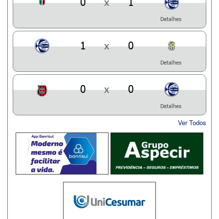
0
x
1
Detalhes
1
x
0
Detalhes
0
x
0
Detalhes
Ver Todos