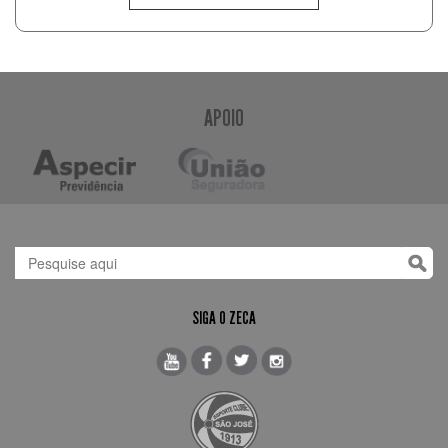
APOIO
SIGA O ZECA