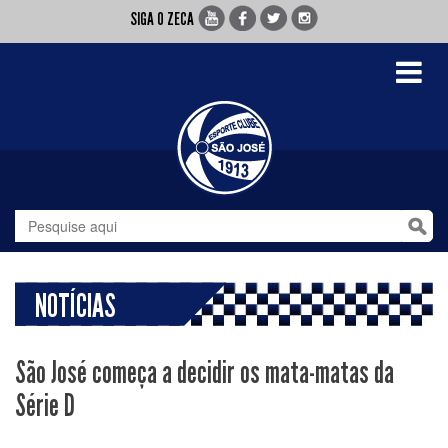
SIGA O ZECA
Toggle
navigati
NOTÍCIAS
São José começa a decidir os mata-matas da
Série D