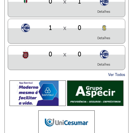
0
x
1
Detalhes
1
x
0
Detalhes
0
x
0
Detalhes
Ver Todos