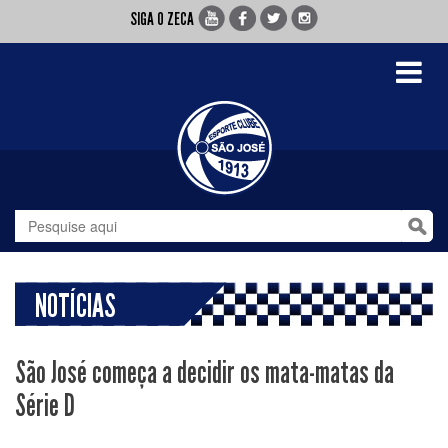
SIGA O ZECA
Toggle
navigati
NOTÍCIAS
São José começa a decidir os mata-matas da
Série D