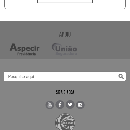
APOIO
SIGA O ZECA