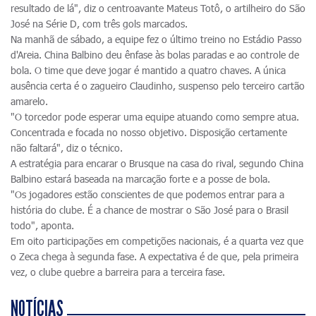
resultado de lá", diz o centroavante Mateus Totô, o artilheiro do São
José na Série D, com três gols marcados.
Na manhã de sábado, a equipe fez o último treino no Estádio Passo
d'Areia. China Balbino deu ênfase às bolas paradas e ao controle de
bola. O time que deve jogar é mantido a quatro chaves. A única
ausência certa é o zagueiro Claudinho, suspenso pelo terceiro cartão
amarelo.
"O torcedor pode esperar uma equipe atuando como sempre atua.
Concentrada e focada no nosso objetivo. Disposição certamente
não faltará", diz o técnico.
A estratégia para encarar o Brusque na casa do rival, segundo China
Balbino estará baseada na marcação forte e a posse de bola.
"Os jogadores estão conscientes de que podemos entrar para a
história do clube. É a chance de mostrar o São José para o Brasil
todo", aponta.
Em oito participações em competições nacionais, é a quarta vez que
o Zeca chega à segunda fase. A expectativa é de que, pela primeira
vez, o clube quebre a barreira para a terceira fase.
NOTÍCIAS