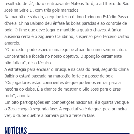
resultado de lá", diz o centroavante Mateus Totô, o artilheiro do São
José na Série D, com três gols marcados.
Na manhã de sábado, a equipe fez o último treino no Estádio Passo
d'Areia. China Balbino deu ênfase às bolas paradas e ao controle de
bola. O time que deve jogar é mantido a quatro chaves. A única
ausência certa é o zagueiro Claudinho, suspenso pelo terceiro cartão
amarelo.
"O torcedor pode esperar uma equipe atuando como sempre atua.
Concentrada e focada no nosso objetivo. Disposição certamente
não faltará", diz o técnico.
A estratégia para encarar o Brusque na casa do rival, segundo China
Balbino estará baseada na marcação forte e a posse de bola.
"Os jogadores estão conscientes de que podemos entrar para a
história do clube. É a chance de mostrar o São José para o Brasil
todo", aponta.
Em oito participações em competições nacionais, é a quarta vez que
o Zeca chega à segunda fase. A expectativa é de que, pela primeira
vez, o clube quebre a barreira para a terceira fase.
NOTÍCIAS