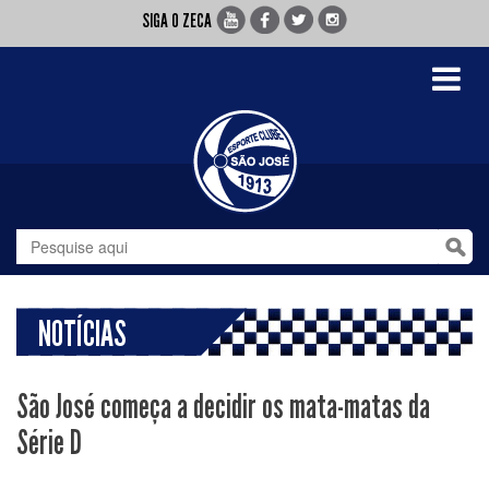
SIGA O ZECA
Toggle
navigati
NOTÍCIAS
São José começa a decidir os mata-matas da
Série D