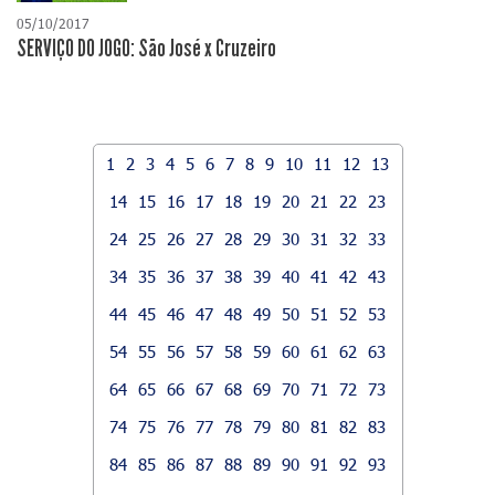
05/10/2017
SERVIÇO DO JOGO: São José x Cruzeiro
1
2
3
4
5
6
7
8
9
10
11
12
13
14
15
16
17
18
19
20
21
22
23
24
25
26
27
28
29
30
31
32
33
34
35
36
37
38
39
40
41
42
43
44
45
46
47
48
49
50
51
52
53
54
55
56
57
58
59
60
61
62
63
64
65
66
67
68
69
70
71
72
73
74
75
76
77
78
79
80
81
82
83
84
85
86
87
88
89
90
91
92
93