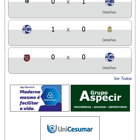
0
x
1
Detalhes
1
x
0
Detalhes
0
x
0
Detalhes
Ver Todos