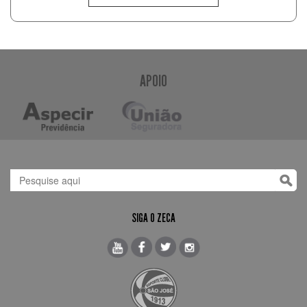
APOIO
SIGA O ZECA