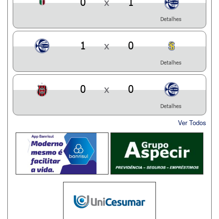
0
x
1
Detalhes
1
x
0
Detalhes
0
x
0
Detalhes
Ver Todos