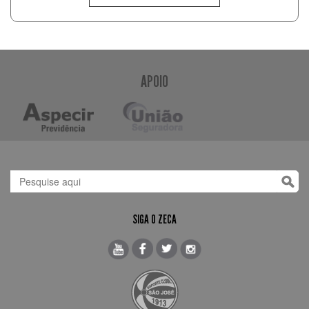
APOIO
SIGA O ZECA