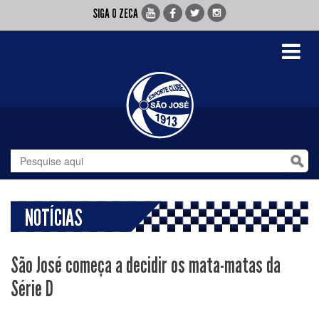
SIGA O ZECA
Toggle
navigati
NOTÍCIAS
São José começa a decidir os mata-matas da
Série D