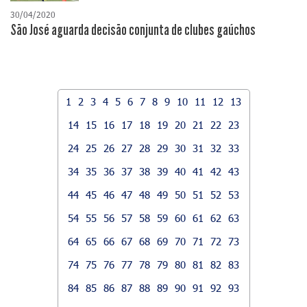
30/04/2020
São José aguarda decisão conjunta de clubes gaúchos
1
2
3
4
5
6
7
8
9
10
11
12
13
14
15
16
17
18
19
20
21
22
23
24
25
26
27
28
29
30
31
32
33
34
35
36
37
38
39
40
41
42
43
44
45
46
47
48
49
50
51
52
53
54
55
56
57
58
59
60
61
62
63
64
65
66
67
68
69
70
71
72
73
74
75
76
77
78
79
80
81
82
83
84
85
86
87
88
89
90
91
92
93