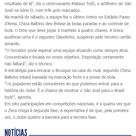
resultado de lá", diz o centroavante Mateus Totô, o artilheiro do São
José na Série D, com três gols marcados.
Na manhã de sábado, a equipe fez o último treino no Estádio Passo
d'Areia. China Balbino deu ênfase às bolas paradas e ao controle de
bola. O time que deve jogar é mantido a quatro chaves. A única
ausência certa é o zagueiro Claudinho, suspenso pelo terceiro cartão
amarelo.
"O torcedor pode esperar uma equipe atuando como sempre atua.
Concentrada e focada no nosso objetivo. Disposição certamente
não faltará", diz o técnico.
A estratégia para encarar o Brusque na casa do rival, segundo China
Balbino estará baseada na marcação forte e a posse de bola.
"Os jogadores estão conscientes de que podemos entrar para a
história do clube. É a chance de mostrar o São José para o Brasil
todo", aponta.
Em oito participações em competições nacionais, é a quarta vez que
o Zeca chega à segunda fase. A expectativa é de que, pela primeira
vez, o clube quebre a barreira para a terceira fase.
NOTÍCIAS