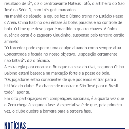
resultado de lá", diz o centroavante Mateus Totô, o artilheiro do São
José na Série D, com três gols marcados.
Na manhã de sábado, a equipe fez o último treino no Estádio Passo
d'Areia. China Balbino deu ênfase às bolas paradas e ao controle de
bola. O time que deve jogar é mantido a quatro chaves. A única
ausência certa é o zagueiro Claudinho, suspenso pelo terceiro cartão
amarelo.
"O torcedor pode esperar uma equipe atuando como sempre atua.
Concentrada e focada no nosso objetivo. Disposição certamente
não faltará", diz o técnico.
A estratégia para encarar o Brusque na casa do rival, segundo China
Balbino estará baseada na marcação forte e a posse de bola.
"Os jogadores estão conscientes de que podemos entrar para a
história do clube. É a chance de mostrar o São José para o Brasil
todo", aponta.
Em oito participações em competições nacionais, é a quarta vez que
o Zeca chega à segunda fase. A expectativa é de que, pela primeira
vez, o clube quebre a barreira para a terceira fase.
NOTÍCIAS