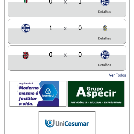
0
x
1
Detalhes
1
x
0
Detalhes
0
x
0
Detalhes
Ver Todos