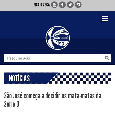
SIGA O ZECA
Toggle
navigati
NOTÍCIAS
São José começa a decidir os mata-matas da
Série D