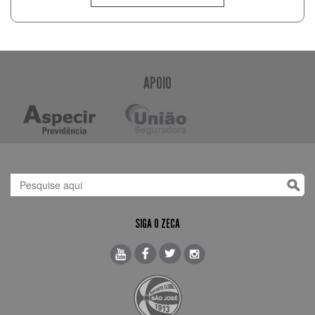
APOIO
SIGA O ZECA