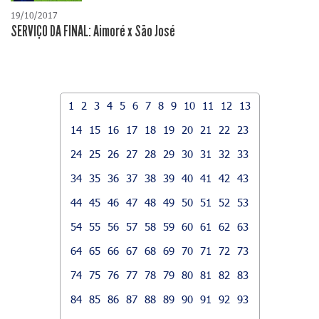
19/10/2017
SERVIÇO DA FINAL: Aimoré x São José
1
2
3
4
5
6
7
8
9
10
11
12
13
14
15
16
17
18
19
20
21
22
23
24
25
26
27
28
29
30
31
32
33
34
35
36
37
38
39
40
41
42
43
44
45
46
47
48
49
50
51
52
53
54
55
56
57
58
59
60
61
62
63
64
65
66
67
68
69
70
71
72
73
74
75
76
77
78
79
80
81
82
83
84
85
86
87
88
89
90
91
92
93