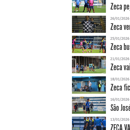
Zeca pe
26/01/2026
Zeca ve
25/01/2026
Zeca bu
21/01/2026
Zeca va
18/01/2026
Zeca fi
16/01/2026
São Jos
13/01/2026
ZECA V