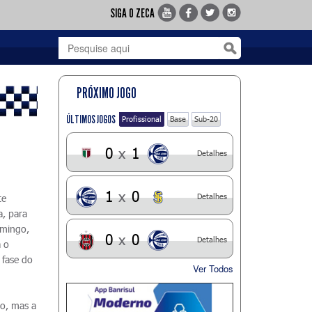
SIGA O ZECA
PRÓXIMO JOGO
ÚLTIMOS JOGOS
Profissional
Base
Sub-20
0
x
1
Detalhes
1
x
0
Detalhes
te
, para
omingo,
0
x
0
Detalhes
 o
 fase do
Ver Todos
o, mas a