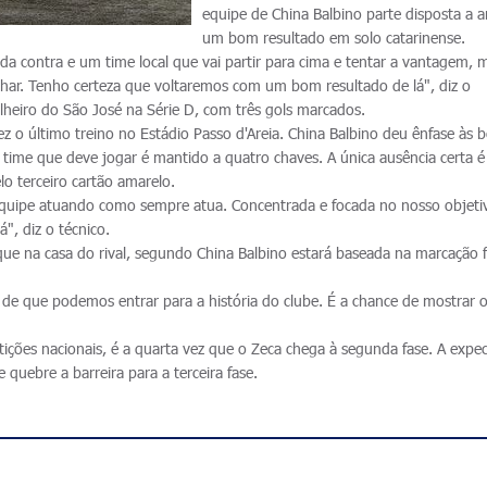
equipe de China Balbino parte disposta a a
um bom resultado em solo catarinense.
cida contra e um time local que vai partir para cima e tentar a vantagem, 
lhar. Tenho certeza que voltaremos com um bom resultado de lá", diz o
lheiro do São José na Série D, com três gols marcados.
 o último treino no Estádio Passo d'Areia. China Balbino deu ênfase às b
 time que deve jogar é mantido a quatro chaves. A única ausência certa é
o terceiro cartão amarelo.
quipe atuando como sempre atua. Concentrada e focada no nosso objeti
", diz o técnico.
que na casa do rival, segundo China Balbino estará baseada na marcação f
 de que podemos entrar para a história do clube. É a chance de mostrar 
.
ições nacionais, é a quarta vez que o Zeca chega à segunda fase. A expec
e quebre a barreira para a terceira fase.