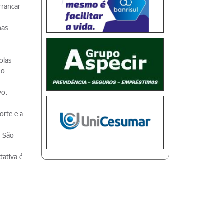
rrancar
mas
olas
 o
vo.
orte e a
o São
tativa é