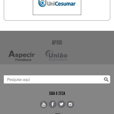
APOIO
SIGA O ZECA