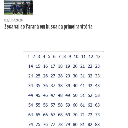
02/05/2026
Zeca vai ao Paraná em busca da primeira vitória
1
2
3
4
5
6
7
8
9
10
11
12
13
14
15
16
17
18
19
20
21
22
23
24
25
26
27
28
29
30
31
32
33
34
35
36
37
38
39
40
41
42
43
44
45
46
47
48
49
50
51
52
53
54
55
56
57
58
59
60
61
62
63
64
65
66
67
68
69
70
71
72
73
74
75
76
77
78
79
80
81
82
83