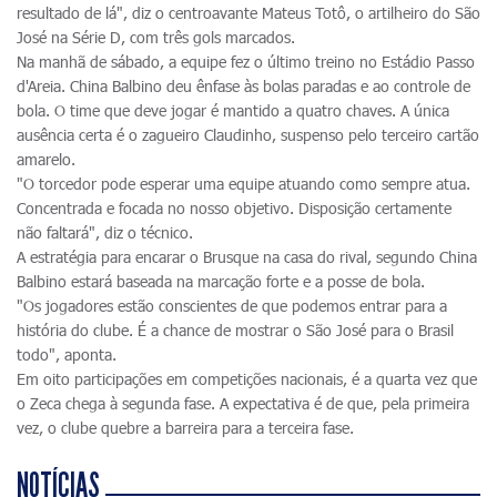
resultado de lá", diz o centroavante Mateus Totô, o artilheiro do São
José na Série D, com três gols marcados.
Na manhã de sábado, a equipe fez o último treino no Estádio Passo
d'Areia. China Balbino deu ênfase às bolas paradas e ao controle de
bola. O time que deve jogar é mantido a quatro chaves. A única
ausência certa é o zagueiro Claudinho, suspenso pelo terceiro cartão
amarelo.
"O torcedor pode esperar uma equipe atuando como sempre atua.
Concentrada e focada no nosso objetivo. Disposição certamente
não faltará", diz o técnico.
A estratégia para encarar o Brusque na casa do rival, segundo China
Balbino estará baseada na marcação forte e a posse de bola.
"Os jogadores estão conscientes de que podemos entrar para a
história do clube. É a chance de mostrar o São José para o Brasil
todo", aponta.
Em oito participações em competições nacionais, é a quarta vez que
o Zeca chega à segunda fase. A expectativa é de que, pela primeira
vez, o clube quebre a barreira para a terceira fase.
NOTÍCIAS