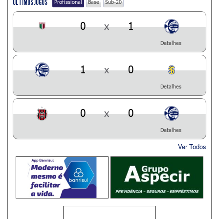
ÚLTIMOS JOGOS
Profissional
Base
Sub-20
0
x
1
Detalhes
1
x
0
Detalhes
0
x
0
Detalhes
Ver Todos