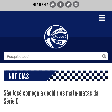
SIGA O ZECA
Toggle
navigati
NOTÍCIAS
São José começa a decidir os mata-matas da
Série D