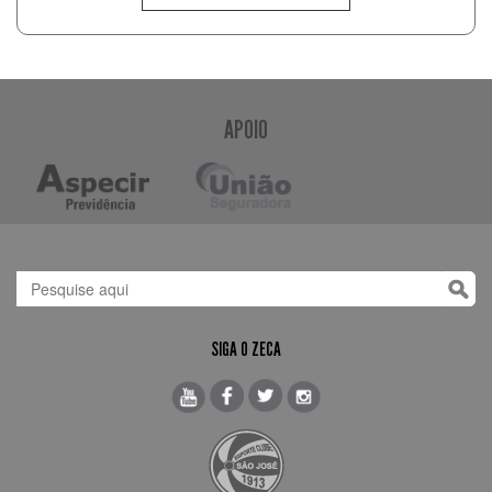
APOIO
SIGA O ZECA