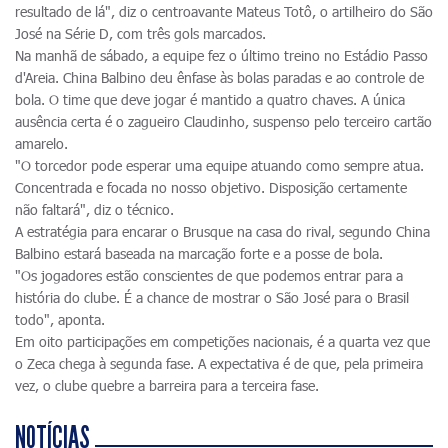
resultado de lá", diz o centroavante Mateus Totô, o artilheiro do São
José na Série D, com três gols marcados.
Na manhã de sábado, a equipe fez o último treino no Estádio Passo
d'Areia. China Balbino deu ênfase às bolas paradas e ao controle de
bola. O time que deve jogar é mantido a quatro chaves. A única
ausência certa é o zagueiro Claudinho, suspenso pelo terceiro cartão
amarelo.
"O torcedor pode esperar uma equipe atuando como sempre atua.
Concentrada e focada no nosso objetivo. Disposição certamente
não faltará", diz o técnico.
A estratégia para encarar o Brusque na casa do rival, segundo China
Balbino estará baseada na marcação forte e a posse de bola.
"Os jogadores estão conscientes de que podemos entrar para a
história do clube. É a chance de mostrar o São José para o Brasil
todo", aponta.
Em oito participações em competições nacionais, é a quarta vez que
o Zeca chega à segunda fase. A expectativa é de que, pela primeira
vez, o clube quebre a barreira para a terceira fase.
NOTÍCIAS