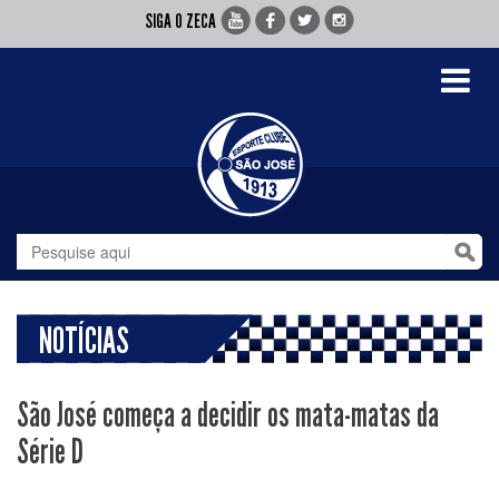
SIGA O ZECA
Toggle
navigati
NOTÍCIAS
São José começa a decidir os mata-matas da
Série D