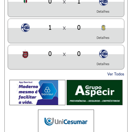
0
x
1
Detalhes
1
x
0
Detalhes
0
x
0
Detalhes
Ver Todos