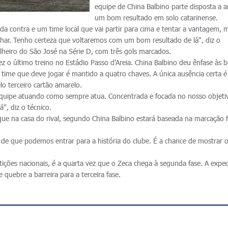
equipe de China Balbino parte disposta a a
um bom resultado em solo catarinense.
cida contra e um time local que vai partir para cima e tentar a vantagem, 
lhar. Tenho certeza que voltaremos com um bom resultado de lá", diz o
lheiro do São José na Série D, com três gols marcados.
 o último treino no Estádio Passo d'Areia. China Balbino deu ênfase às b
 time que deve jogar é mantido a quatro chaves. A única ausência certa é
o terceiro cartão amarelo.
quipe atuando como sempre atua. Concentrada e focada no nosso objeti
", diz o técnico.
que na casa do rival, segundo China Balbino estará baseada na marcação f
 de que podemos entrar para a história do clube. É a chance de mostrar 
.
ições nacionais, é a quarta vez que o Zeca chega à segunda fase. A expec
e quebre a barreira para a terceira fase.