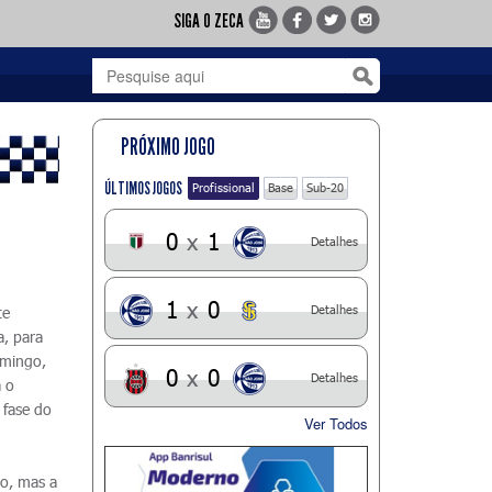
SIGA O ZECA
PRÓXIMO JOGO
ÚLTIMOS JOGOS
Profissional
Base
Sub-20
0
x
1
Detalhes
1
x
0
Detalhes
te
, para
omingo,
0
x
0
Detalhes
 o
 fase do
Ver Todos
o, mas a