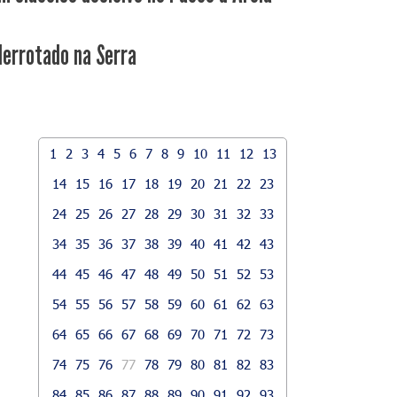
derrotado na Serra
1
2
3
4
5
6
7
8
9
10
11
12
13
14
15
16
17
18
19
20
21
22
23
24
25
26
27
28
29
30
31
32
33
34
35
36
37
38
39
40
41
42
43
44
45
46
47
48
49
50
51
52
53
54
55
56
57
58
59
60
61
62
63
64
65
66
67
68
69
70
71
72
73
74
75
76
77
78
79
80
81
82
83
84
85
86
87
88
89
90
91
92
93