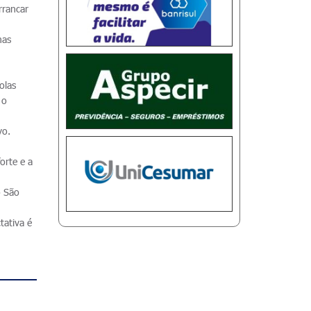
rrancar
mas
olas
 o
vo.
orte e a
o São
tativa é