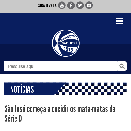
SIGA O ZECA
Toggle
navigati
NOTÍCIAS
São José começa a decidir os mata-matas da
Série D