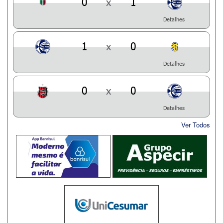
0
x
1
Detalhes
1
x
0
Detalhes
0
x
0
Detalhes
Ver Todos