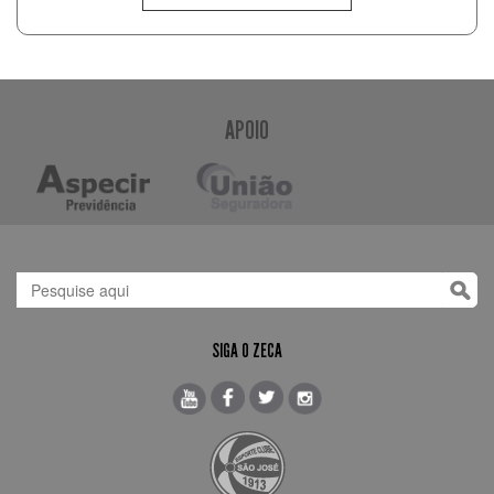
APOIO
SIGA O ZECA