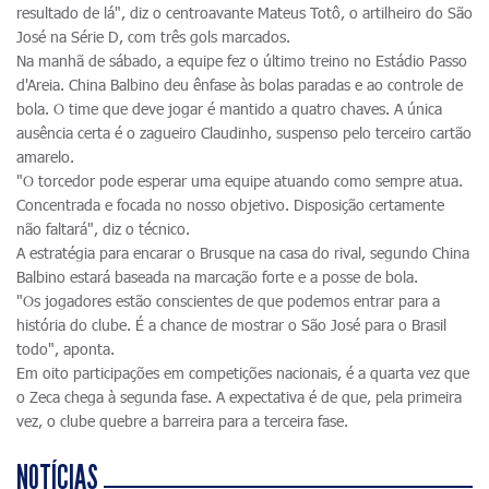
resultado de lá", diz o centroavante Mateus Totô, o artilheiro do São
José na Série D, com três gols marcados.
Na manhã de sábado, a equipe fez o último treino no Estádio Passo
d'Areia. China Balbino deu ênfase às bolas paradas e ao controle de
bola. O time que deve jogar é mantido a quatro chaves. A única
ausência certa é o zagueiro Claudinho, suspenso pelo terceiro cartão
amarelo.
"O torcedor pode esperar uma equipe atuando como sempre atua.
Concentrada e focada no nosso objetivo. Disposição certamente
não faltará", diz o técnico.
A estratégia para encarar o Brusque na casa do rival, segundo China
Balbino estará baseada na marcação forte e a posse de bola.
"Os jogadores estão conscientes de que podemos entrar para a
história do clube. É a chance de mostrar o São José para o Brasil
todo", aponta.
Em oito participações em competições nacionais, é a quarta vez que
o Zeca chega à segunda fase. A expectativa é de que, pela primeira
vez, o clube quebre a barreira para a terceira fase.
NOTÍCIAS