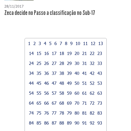
28/11/2017
Zeca decide no Passo a classificação no Sub-17
1
2
3
4
5
6
7
8
9
10
11
12
13
14
15
16
17
18
19
20
21
22
23
24
25
26
27
28
29
30
31
32
33
34
35
36
37
38
39
40
41
42
43
44
45
46
47
48
49
50
51
52
53
54
55
56
57
58
59
60
61
62
63
64
65
66
67
68
69
70
71
72
73
74
75
76
77
78
79
80
81
82
83
84
85
86
87
88
89
90
91
92
93