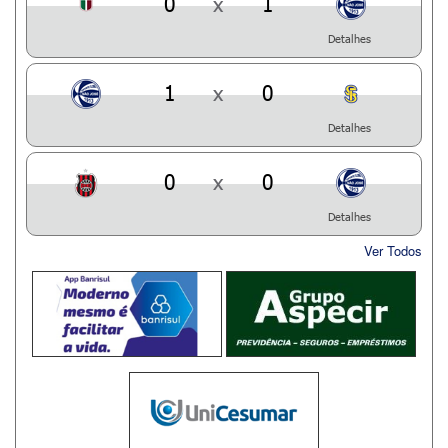
0
x
1
Detalhes
1
x
0
Detalhes
0
x
0
Detalhes
Ver Todos