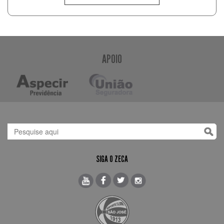
APOIO
SIGA O ZECA