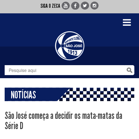
SIGA O ZECA
Toggle
navigati
NOTÍCIAS
São José começa a decidir os mata-matas da
Série D