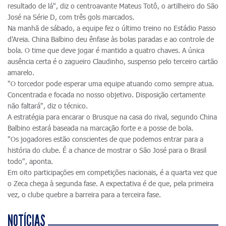
resultado de lá", diz o centroavante Mateus Totô, o artilheiro do São
José na Série D, com três gols marcados.
Na manhã de sábado, a equipe fez o último treino no Estádio Passo
d'Areia. China Balbino deu ênfase às bolas paradas e ao controle de
bola. O time que deve jogar é mantido a quatro chaves. A única
ausência certa é o zagueiro Claudinho, suspenso pelo terceiro cartão
amarelo.
"O torcedor pode esperar uma equipe atuando como sempre atua.
Concentrada e focada no nosso objetivo. Disposição certamente
não faltará", diz o técnico.
A estratégia para encarar o Brusque na casa do rival, segundo China
Balbino estará baseada na marcação forte e a posse de bola.
"Os jogadores estão conscientes de que podemos entrar para a
história do clube. É a chance de mostrar o São José para o Brasil
todo", aponta.
Em oito participações em competições nacionais, é a quarta vez que
o Zeca chega à segunda fase. A expectativa é de que, pela primeira
vez, o clube quebre a barreira para a terceira fase.
NOTÍCIAS