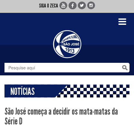
SIGA O ZECA
Toggle
navigati
NOTÍCIAS
São José começa a decidir os mata-matas da
Série D