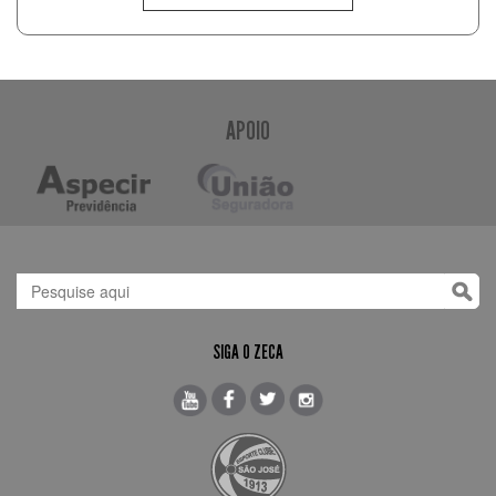
APOIO
SIGA O ZECA