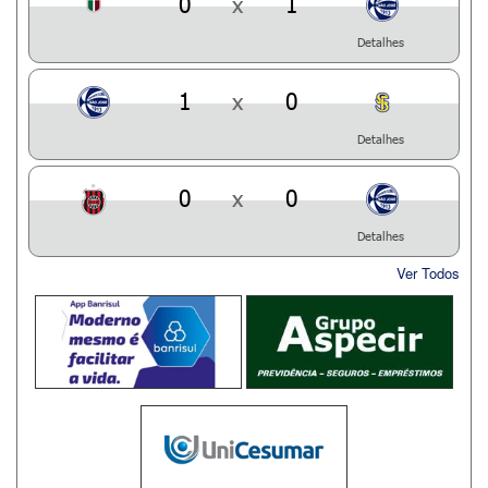
0
x
1
Detalhes
1
x
0
Detalhes
0
x
0
Detalhes
Ver Todos