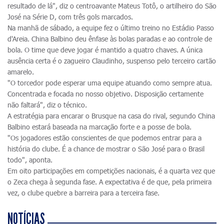
resultado de lá", diz o centroavante Mateus Totô, o artilheiro do São
José na Série D, com três gols marcados.
Na manhã de sábado, a equipe fez o último treino no Estádio Passo
d'Areia. China Balbino deu ênfase às bolas paradas e ao controle de
bola. O time que deve jogar é mantido a quatro chaves. A única
ausência certa é o zagueiro Claudinho, suspenso pelo terceiro cartão
amarelo.
"O torcedor pode esperar uma equipe atuando como sempre atua.
Concentrada e focada no nosso objetivo. Disposição certamente
não faltará", diz o técnico.
A estratégia para encarar o Brusque na casa do rival, segundo China
Balbino estará baseada na marcação forte e a posse de bola.
"Os jogadores estão conscientes de que podemos entrar para a
história do clube. É a chance de mostrar o São José para o Brasil
todo", aponta.
Em oito participações em competições nacionais, é a quarta vez que
o Zeca chega à segunda fase. A expectativa é de que, pela primeira
vez, o clube quebre a barreira para a terceira fase.
NOTÍCIAS