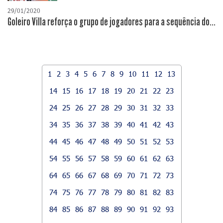
29/01/2020
Goleiro Villa reforça o grupo de jogadores para a sequência do...
1
2
3
4
5
6
7
8
9
10
11
12
13
14
15
16
17
18
19
20
21
22
23
24
25
26
27
28
29
30
31
32
33
34
35
36
37
38
39
40
41
42
43
44
45
46
47
48
49
50
51
52
53
54
55
56
57
58
59
60
61
62
63
64
65
66
67
68
69
70
71
72
73
74
75
76
77
78
79
80
81
82
83
84
85
86
87
88
89
90
91
92
93