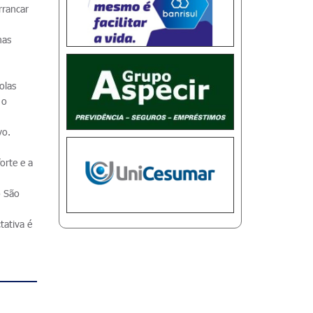
rrancar
mas
olas
 o
vo.
orte e a
o São
tativa é