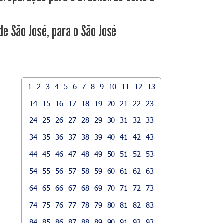
 de São José, para o São José
1
2
3
4
5
6
7
8
9
10
11
12
13
14
15
16
17
18
19
20
21
22
23
24
25
26
27
28
29
30
31
32
33
34
35
36
37
38
39
40
41
42
43
44
45
46
47
48
49
50
51
52
53
54
55
56
57
58
59
60
61
62
63
64
65
66
67
68
69
70
71
72
73
74
75
76
77
78
79
80
81
82
83
84
85
86
87
88
89
90
91
92
93