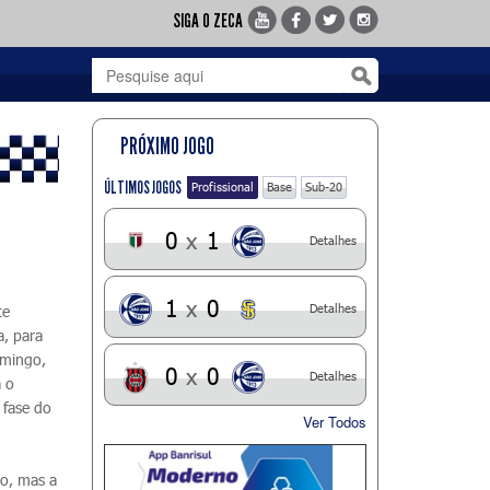
SIGA O ZECA
PRÓXIMO JOGO
ÚLTIMOS JOGOS
Profissional
Base
Sub-20
0
x
1
Detalhes
1
x
0
Detalhes
te
, para
omingo,
0
x
0
Detalhes
 o
 fase do
Ver Todos
o, mas a