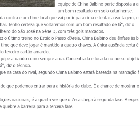
equipe de China Balbino parte disposta a a
um bom resultado em solo catarinense.
cida contra e um time local que vai partir para cima e tentar a vantagem, 
lhar. Tenho certeza que voltaremos com um bom resultado de lá", diz o
lheiro do São José na Série D, com três gols marcados.
 o último treino no Estádio Passo d'Areia. China Balbino deu ênfase às b
 time que deve jogar é mantido a quatro chaves. A única ausência certa é
o terceiro cartão amarelo.
quipe atuando como sempre atua. Concentrada e focada no nosso objeti
", diz o técnico.
que na casa do rival, segundo China Balbino estará baseada na marcação f
 de que podemos entrar para a história do clube. É a chance de mostrar 
.
ições nacionais, é a quarta vez que o Zeca chega à segunda fase. A expec
e quebre a barreira para a terceira fase.