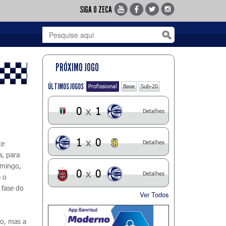
SIGA O ZECA
PRÓXIMO JOGO
ÚLTIMOS JOGOS
Profissional
Base
Sub-20
0
x
1
Detalhes
1
x
0
Detalhes
te
, para
omingo,
0
x
0
Detalhes
 o
 fase do
Ver Todos
o, mas a