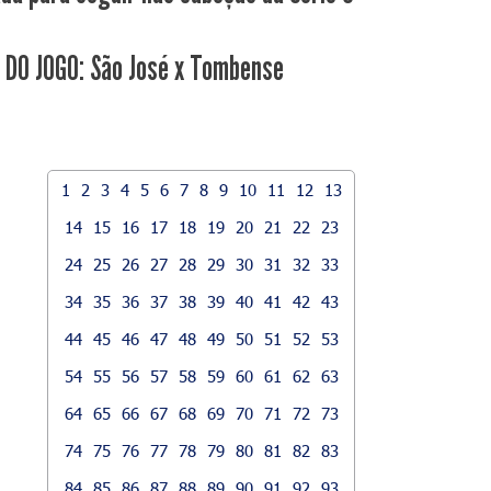
 DO JOGO: São José x Tombense
1
2
3
4
5
6
7
8
9
10
11
12
13
14
15
16
17
18
19
20
21
22
23
24
25
26
27
28
29
30
31
32
33
34
35
36
37
38
39
40
41
42
43
44
45
46
47
48
49
50
51
52
53
54
55
56
57
58
59
60
61
62
63
64
65
66
67
68
69
70
71
72
73
74
75
76
77
78
79
80
81
82
83
84
85
86
87
88
89
90
91
92
93