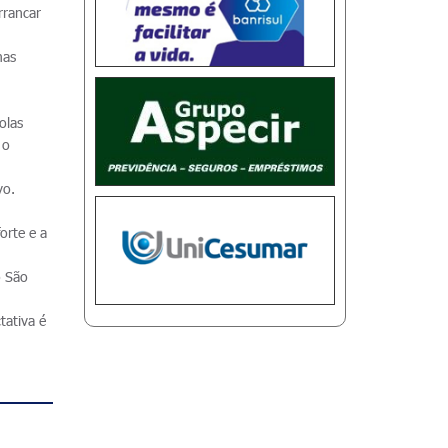
rrancar
mas
olas
 o
vo.
orte e a
o São
tativa é