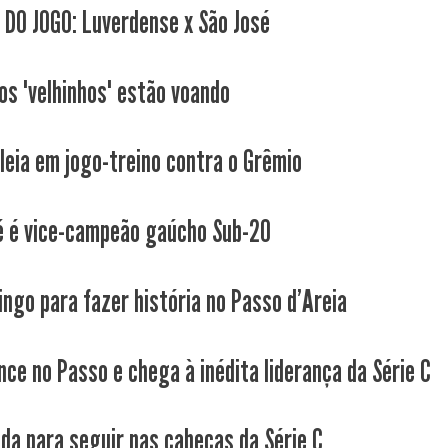
 DO JOGO: Luverdense x São José
os "velhinhos" estão voando
leia em jogo-treino contra o Grêmio
é é vice-campeão gaúcho Sub-20
ngo para fazer história no Passo d'Areia
nce no Passo e chega à inédita liderança da Série C
da para seguir nas cabeças da Série C