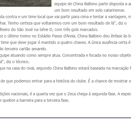
equipe de China Balbino parte disposta a a
um bom resultado em solo catarinense.
cida contra e um time local que vai partir para cima e tentar a vantagem, 
lhar. Tenho certeza que voltaremos com um bom resultado de lá", diz o
lheiro do São José na Série D, com três gols marcados.
 o último treino no Estádio Passo d'Areia. China Balbino deu ênfase às b
 time que deve jogar é mantido a quatro chaves. A única ausência certa é
o terceiro cartão amarelo.
quipe atuando como sempre atua. Concentrada e focada no nosso objeti
", diz o técnico.
que na casa do rival, segundo China Balbino estará baseada na marcação f
 de que podemos entrar para a história do clube. É a chance de mostrar 
.
ições nacionais, é a quarta vez que o Zeca chega à segunda fase. A expec
e quebre a barreira para a terceira fase.