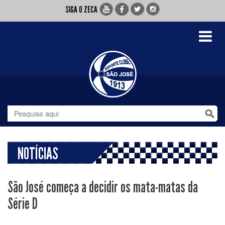
SIGA O ZECA
Toggle
navigati
NOTÍCIAS
São José começa a decidir os mata-matas da
Série D