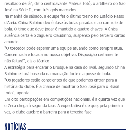
resultado de lá", diz o centroavante Mateus Totô, o artilheiro do São
José na Série D, com três gols marcados.
Na manhã de sábado, a equipe fez o último treino no Estádio Passo
d'Areia. China Balbino deu ênfase às bolas paradas e ao controle de
bola. O time que deve jogar é mantido a quatro chaves. A única
ausência certa é o zagueiro Claudinho, suspenso pelo terceiro cartão
amarelo.
"O torcedor pode esperar uma equipe atuando como sempre atua.
Concentrada e focada no nosso objetivo. Disposição certamente
não faltará", diz o técnico.
A estratégia para encarar o Brusque na casa do rival, segundo China
Balbino estará baseada na marcação forte e a posse de bola.
"Os jogadores estão conscientes de que podemos entrar para a
história do clube. É a chance de mostrar o São José para o Brasil
todo", aponta.
Em oito participações em competições nacionais, é a quarta vez que
o Zeca chega à segunda fase. A expectativa é de que, pela primeira
vez, o clube quebre a barreira para a terceira fase.
NOTÍCIAS