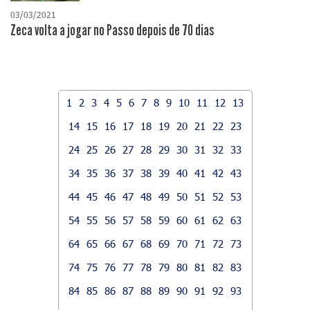
03/03/2021
Zeca volta a jogar no Passo depois de 70 dias
1
2
3
4
5
6
7
8
9
10
11
12
13
14
15
16
17
18
19
20
21
22
23
24
25
26
27
28
29
30
31
32
33
34
35
36
37
38
39
40
41
42
43
44
45
46
47
48
49
50
51
52
53
54
55
56
57
58
59
60
61
62
63
64
65
66
67
68
69
70
71
72
73
74
75
76
77
78
79
80
81
82
83
84
85
86
87
88
89
90
91
92
93