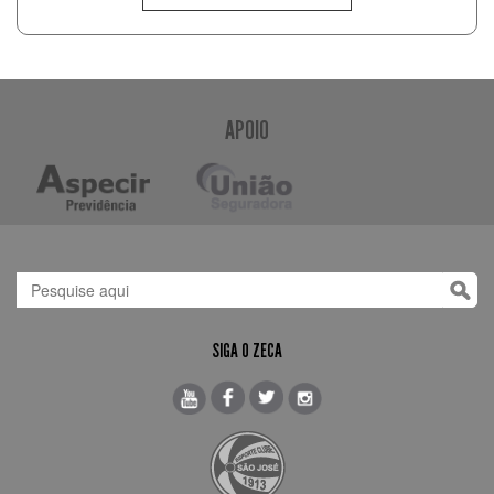
APOIO
SIGA O ZECA