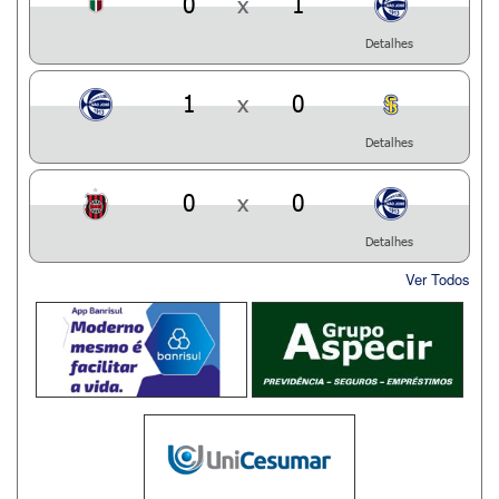
0
x
1
Detalhes
1
x
0
Detalhes
0
x
0
Detalhes
Ver Todos