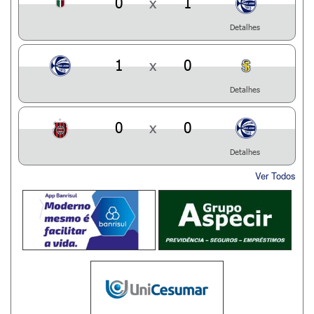
0
x
1
Detalhes
1
x
0
Detalhes
0
x
0
Detalhes
Ver Todos