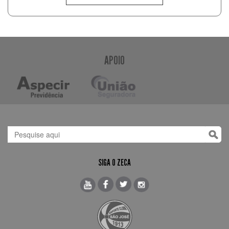
APOIO
SIGA O ZECA