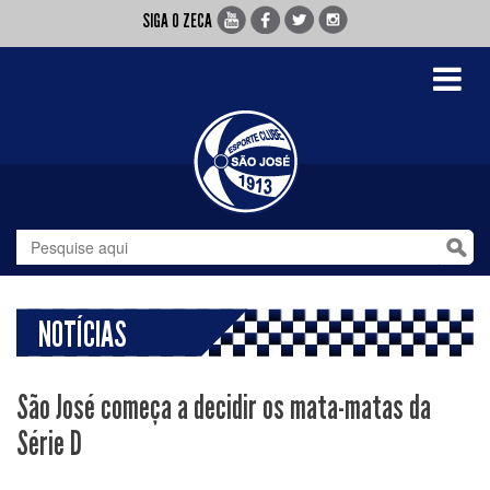
SIGA O ZECA
Toggle
navigati
NOTÍCIAS
São José começa a decidir os mata-matas da
Série D