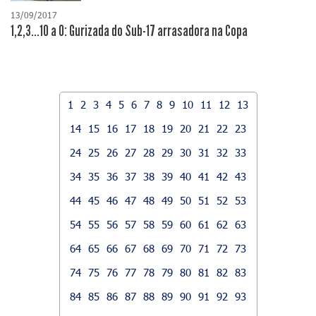
13/09/2017
1,2,3...10 a 0: Gurizada do Sub-17 arrasadora na Copa
1
2
3
4
5
6
7
8
9
10
11
12
13
14
15
16
17
18
19
20
21
22
23
24
25
26
27
28
29
30
31
32
33
34
35
36
37
38
39
40
41
42
43
44
45
46
47
48
49
50
51
52
53
54
55
56
57
58
59
60
61
62
63
64
65
66
67
68
69
70
71
72
73
74
75
76
77
78
79
80
81
82
83
84
85
86
87
88
89
90
91
92
93