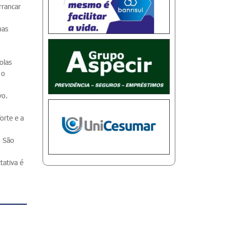
rrancar
mas
olas
 o
vo.
orte e a
o São
tativa é