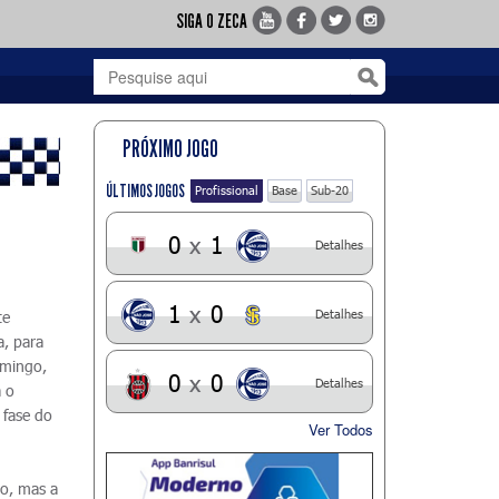
SIGA O ZECA
PRÓXIMO JOGO
ÚLTIMOS JOGOS
Profissional
Base
Sub-20
0
x
1
Detalhes
1
x
0
Detalhes
te
, para
omingo,
0
x
0
Detalhes
 o
 fase do
Ver Todos
o, mas a