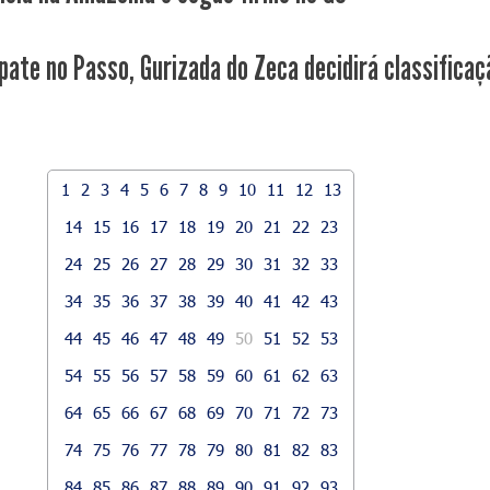
ate no Passo, Gurizada do Zeca decidirá classificaçã
1
2
3
4
5
6
7
8
9
10
11
12
13
14
15
16
17
18
19
20
21
22
23
24
25
26
27
28
29
30
31
32
33
34
35
36
37
38
39
40
41
42
43
44
45
46
47
48
49
50
51
52
53
54
55
56
57
58
59
60
61
62
63
64
65
66
67
68
69
70
71
72
73
74
75
76
77
78
79
80
81
82
83
84
85
86
87
88
89
90
91
92
93