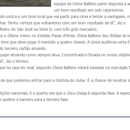
equipe de China Balbino parte disposta a a
um bom resultado em solo catarinense.
cida contra e um time local que vai partir para cima e tentar a vantagem, 
lhar. Tenho certeza que voltaremos com um bom resultado de lá", diz o
lheiro do São José na Série D, com três gols marcados.
 o último treino no Estádio Passo d'Areia. China Balbino deu ênfase às b
 time que deve jogar é mantido a quatro chaves. A única ausência certa é
o terceiro cartão amarelo.
quipe atuando como sempre atua. Concentrada e focada no nosso objeti
", diz o técnico.
que na casa do rival, segundo China Balbino estará baseada na marcação f
 de que podemos entrar para a história do clube. É a chance de mostrar 
.
ições nacionais, é a quarta vez que o Zeca chega à segunda fase. A expec
e quebre a barreira para a terceira fase.