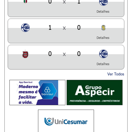
0
x
1
Detalhes
1
x
0
Detalhes
0
x
0
Detalhes
Ver Todos