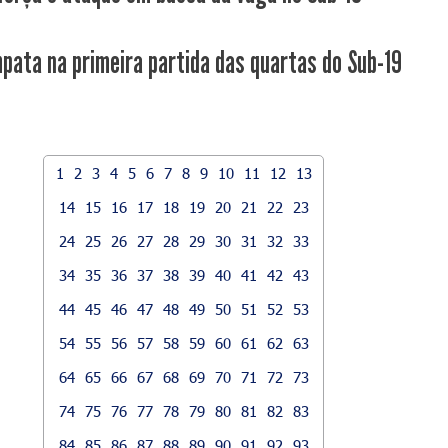
pata na primeira partida das quartas do Sub-19
1
2
3
4
5
6
7
8
9
10
11
12
13
14
15
16
17
18
19
20
21
22
23
24
25
26
27
28
29
30
31
32
33
34
35
36
37
38
39
40
41
42
43
44
45
46
47
48
49
50
51
52
53
54
55
56
57
58
59
60
61
62
63
64
65
66
67
68
69
70
71
72
73
74
75
76
77
78
79
80
81
82
83
84
85
86
87
88
89
90
91
92
93