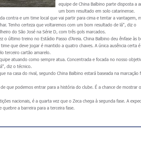
equipe de China Balbino parte disposta a a
um bom resultado em solo catarinense.
cida contra e um time local que vai partir para cima e tentar a vantagem, 
lhar. Tenho certeza que voltaremos com um bom resultado de lá", diz o
lheiro do São José na Série D, com três gols marcados.
 o último treino no Estádio Passo d'Areia. China Balbino deu ênfase às b
 time que deve jogar é mantido a quatro chaves. A única ausência certa é
o terceiro cartão amarelo.
quipe atuando como sempre atua. Concentrada e focada no nosso objeti
", diz o técnico.
que na casa do rival, segundo China Balbino estará baseada na marcação f
 de que podemos entrar para a história do clube. É a chance de mostrar 
.
ições nacionais, é a quarta vez que o Zeca chega à segunda fase. A expec
e quebre a barreira para a terceira fase.