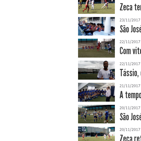
Zeca te
23/11/2017
São Jos
22/11/2017
Com vit
22/11/2017
Tássio,
21/11/2017
A tempo
20/11/2017
São Jos
20/11/2017
Zeca re