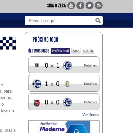
SIGA O ZECA
PRÓXIMO JOGO
ÚLTIMOS JOGOS
Profissional
Base
Sub-20
0
x
1
Detalhes
1
x
0
Detalhes
te
, para
omingo,
0
x
0
Detalhes
 o
 fase do
Ver Todos
o, mas a