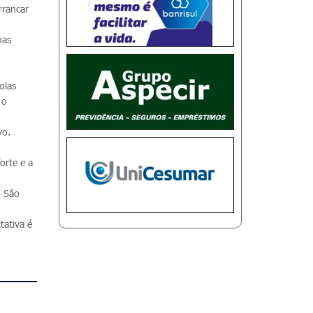
rrancar
mas
olas
 o
vo.
orte e a
o São
tativa é