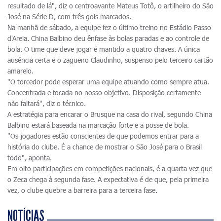
resultado de lá", diz o centroavante Mateus Totô, o artilheiro do São
José na Série D, com três gols marcados.
Na manhã de sábado, a equipe fez o último treino no Estádio Passo
d'Areia. China Balbino deu ênfase às bolas paradas e ao controle de
bola. O time que deve jogar é mantido a quatro chaves. A única
ausência certa é o zagueiro Claudinho, suspenso pelo terceiro cartão
amarelo.
"O torcedor pode esperar uma equipe atuando como sempre atua.
Concentrada e focada no nosso objetivo. Disposição certamente
não faltará", diz o técnico.
A estratégia para encarar o Brusque na casa do rival, segundo China
Balbino estará baseada na marcação forte e a posse de bola.
"Os jogadores estão conscientes de que podemos entrar para a
história do clube. É a chance de mostrar o São José para o Brasil
todo", aponta.
Em oito participações em competições nacionais, é a quarta vez que
o Zeca chega à segunda fase. A expectativa é de que, pela primeira
vez, o clube quebre a barreira para a terceira fase.
NOTÍCIAS