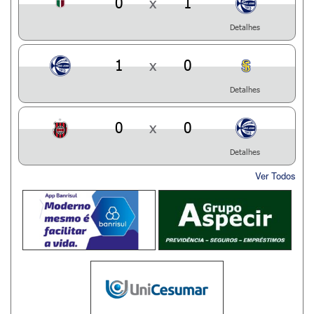
0
x
1
Detalhes
1
x
0
Detalhes
0
x
0
Detalhes
Ver Todos