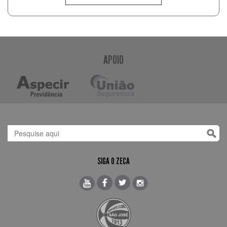
APOIO
SIGA O ZECA