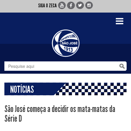
SIGA O ZECA
Toggle
navigati
NOTÍCIAS
São José começa a decidir os mata-matas da
Série D