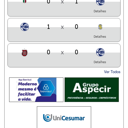
0
x
1
Detalhes
1
x
0
Detalhes
0
x
0
Detalhes
Ver Todos