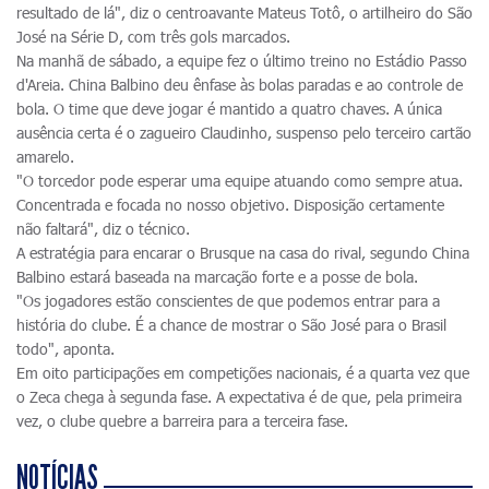
resultado de lá", diz o centroavante Mateus Totô, o artilheiro do São
José na Série D, com três gols marcados.
Na manhã de sábado, a equipe fez o último treino no Estádio Passo
d'Areia. China Balbino deu ênfase às bolas paradas e ao controle de
bola. O time que deve jogar é mantido a quatro chaves. A única
ausência certa é o zagueiro Claudinho, suspenso pelo terceiro cartão
amarelo.
"O torcedor pode esperar uma equipe atuando como sempre atua.
Concentrada e focada no nosso objetivo. Disposição certamente
não faltará", diz o técnico.
A estratégia para encarar o Brusque na casa do rival, segundo China
Balbino estará baseada na marcação forte e a posse de bola.
"Os jogadores estão conscientes de que podemos entrar para a
história do clube. É a chance de mostrar o São José para o Brasil
todo", aponta.
Em oito participações em competições nacionais, é a quarta vez que
o Zeca chega à segunda fase. A expectativa é de que, pela primeira
vez, o clube quebre a barreira para a terceira fase.
NOTÍCIAS