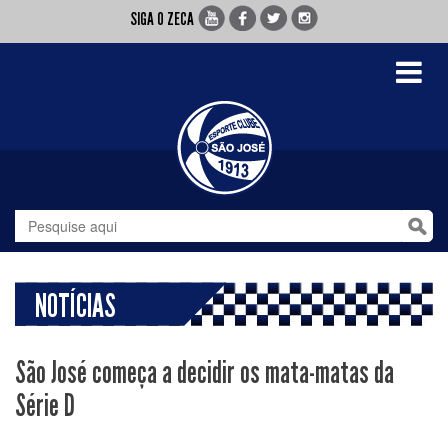
SIGA O ZECA
Toggle
navigati
NOTÍCIAS
São José começa a decidir os mata-matas da
Série D