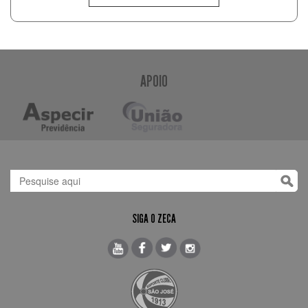
APOIO
SIGA O ZECA