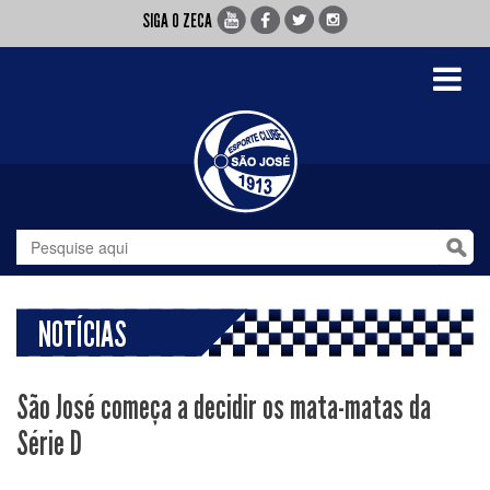
SIGA O ZECA
Toggle
navigati
NOTÍCIAS
São José começa a decidir os mata-matas da
Série D