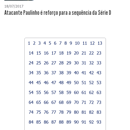
18/07/2017
Atacante Paulinho é reforço para a sequência da Série D
1
2
3
4
5
6
7
8
9
10
11
12
13
14
15
16
17
18
19
20
21
22
23
24
25
26
27
28
29
30
31
32
33
34
35
36
37
38
39
40
41
42
43
44
45
46
47
48
49
50
51
52
53
54
55
56
57
58
59
60
61
62
63
64
65
66
67
68
69
70
71
72
73
74
75
76
77
78
79
80
81
82
83
84
85
86
87
88
89
90
91
92
93