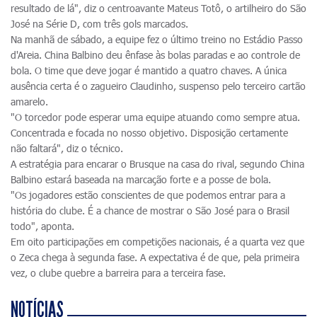
resultado de lá", diz o centroavante Mateus Totô, o artilheiro do São
José na Série D, com três gols marcados.
Na manhã de sábado, a equipe fez o último treino no Estádio Passo
d'Areia. China Balbino deu ênfase às bolas paradas e ao controle de
bola. O time que deve jogar é mantido a quatro chaves. A única
ausência certa é o zagueiro Claudinho, suspenso pelo terceiro cartão
amarelo.
"O torcedor pode esperar uma equipe atuando como sempre atua.
Concentrada e focada no nosso objetivo. Disposição certamente
não faltará", diz o técnico.
A estratégia para encarar o Brusque na casa do rival, segundo China
Balbino estará baseada na marcação forte e a posse de bola.
"Os jogadores estão conscientes de que podemos entrar para a
história do clube. É a chance de mostrar o São José para o Brasil
todo", aponta.
Em oito participações em competições nacionais, é a quarta vez que
o Zeca chega à segunda fase. A expectativa é de que, pela primeira
vez, o clube quebre a barreira para a terceira fase.
NOTÍCIAS