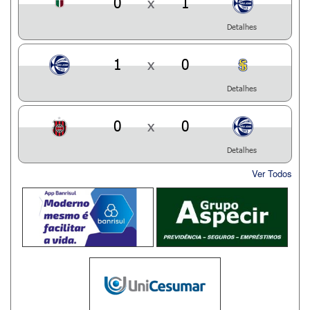
0
x
1
Detalhes
1
x
0
Detalhes
0
x
0
Detalhes
Ver Todos