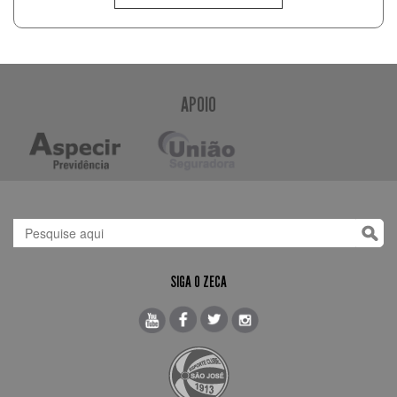
APOIO
SIGA O ZECA