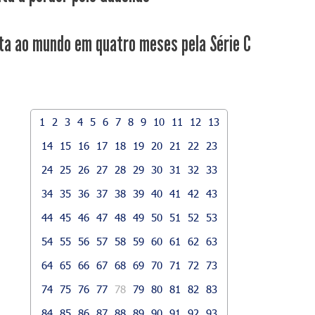
ta ao mundo em quatro meses pela Série C
1
2
3
4
5
6
7
8
9
10
11
12
13
14
15
16
17
18
19
20
21
22
23
24
25
26
27
28
29
30
31
32
33
34
35
36
37
38
39
40
41
42
43
44
45
46
47
48
49
50
51
52
53
54
55
56
57
58
59
60
61
62
63
64
65
66
67
68
69
70
71
72
73
74
75
76
77
78
79
80
81
82
83
84
85
86
87
88
89
90
91
92
93