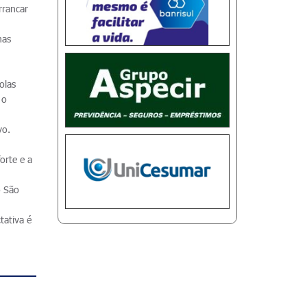
rrancar
mas
olas
 o
vo.
orte e a
o São
tativa é