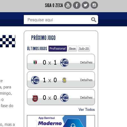
SIGA O ZECA
PRÓXIMO JOGO
ÚLTIMOS JOGOS
Profissional
Base
Sub-20
0
x
1
Detalhes
1
x
0
Detalhes
te
, para
omingo,
0
x
0
Detalhes
 o
 fase do
Ver Todos
o, mas a