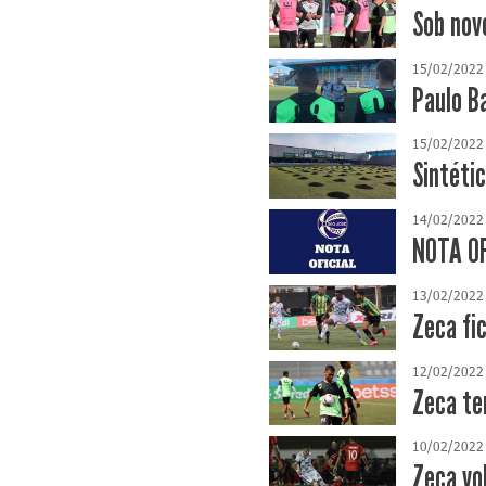
Sob nov
15/02/2022
Paulo B
15/02/2022
Sintéti
14/02/2022
NOTA OF
13/02/2022
Zeca fi
12/02/2022
Zeca te
10/02/2022
Zeca vo