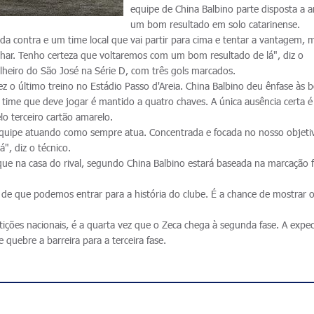
equipe de China Balbino parte disposta a a
um bom resultado em solo catarinense.
cida contra e um time local que vai partir para cima e tentar a vantagem, 
lhar. Tenho certeza que voltaremos com um bom resultado de lá", diz o
lheiro do São José na Série D, com três gols marcados.
 o último treino no Estádio Passo d'Areia. China Balbino deu ênfase às b
 time que deve jogar é mantido a quatro chaves. A única ausência certa é
o terceiro cartão amarelo.
quipe atuando como sempre atua. Concentrada e focada no nosso objeti
", diz o técnico.
que na casa do rival, segundo China Balbino estará baseada na marcação f
 de que podemos entrar para a história do clube. É a chance de mostrar 
.
ições nacionais, é a quarta vez que o Zeca chega à segunda fase. A expec
e quebre a barreira para a terceira fase.