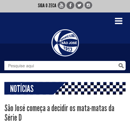
SIGA O ZECA
Toggle
navigati
NOTÍCIAS
São José começa a decidir os mata-matas da
Série D