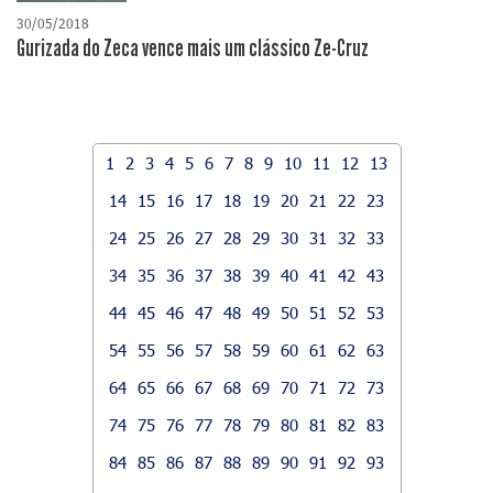
30/05/2018
Gurizada do Zeca vence mais um clássico Ze-Cruz
1
2
3
4
5
6
7
8
9
10
11
12
13
14
15
16
17
18
19
20
21
22
23
24
25
26
27
28
29
30
31
32
33
34
35
36
37
38
39
40
41
42
43
44
45
46
47
48
49
50
51
52
53
54
55
56
57
58
59
60
61
62
63
64
65
66
67
68
69
70
71
72
73
74
75
76
77
78
79
80
81
82
83
84
85
86
87
88
89
90
91
92
93