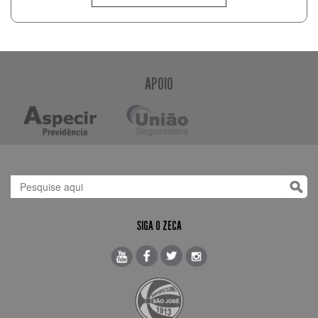
APOIO
SIGA O ZECA