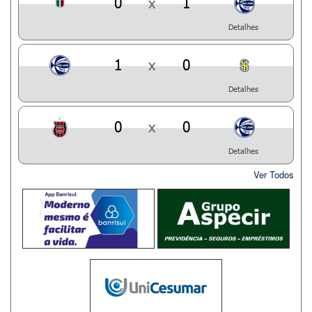
0
x
1
Detalhes
1
x
0
Detalhes
0
x
0
Detalhes
Ver Todos