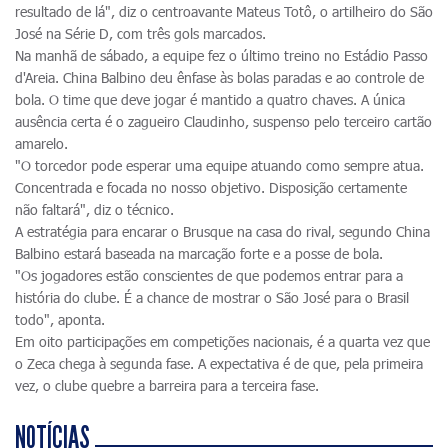
resultado de lá", diz o centroavante Mateus Totô, o artilheiro do São
José na Série D, com três gols marcados.
Na manhã de sábado, a equipe fez o último treino no Estádio Passo
d'Areia. China Balbino deu ênfase às bolas paradas e ao controle de
bola. O time que deve jogar é mantido a quatro chaves. A única
ausência certa é o zagueiro Claudinho, suspenso pelo terceiro cartão
amarelo.
"O torcedor pode esperar uma equipe atuando como sempre atua.
Concentrada e focada no nosso objetivo. Disposição certamente
não faltará", diz o técnico.
A estratégia para encarar o Brusque na casa do rival, segundo China
Balbino estará baseada na marcação forte e a posse de bola.
"Os jogadores estão conscientes de que podemos entrar para a
história do clube. É a chance de mostrar o São José para o Brasil
todo", aponta.
Em oito participações em competições nacionais, é a quarta vez que
o Zeca chega à segunda fase. A expectativa é de que, pela primeira
vez, o clube quebre a barreira para a terceira fase.
NOTÍCIAS