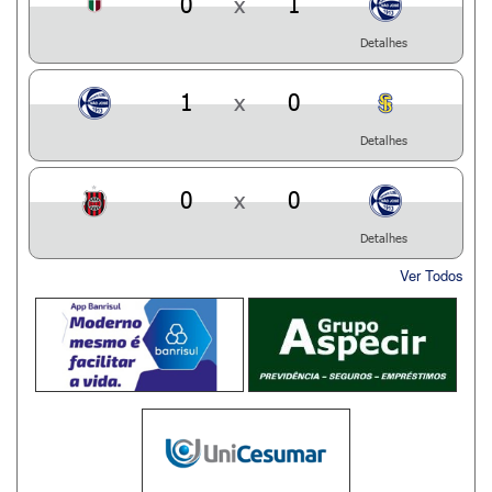
0
x
1
Detalhes
1
x
0
Detalhes
0
x
0
Detalhes
Ver Todos