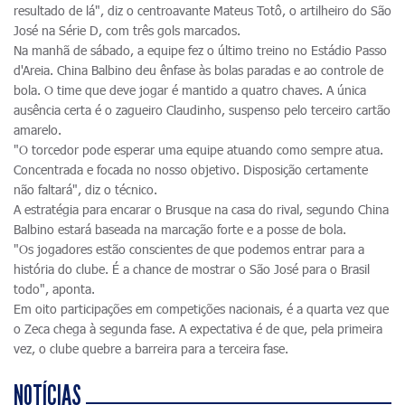
resultado de lá", diz o centroavante Mateus Totô, o artilheiro do São
José na Série D, com três gols marcados.
Na manhã de sábado, a equipe fez o último treino no Estádio Passo
d'Areia. China Balbino deu ênfase às bolas paradas e ao controle de
bola. O time que deve jogar é mantido a quatro chaves. A única
ausência certa é o zagueiro Claudinho, suspenso pelo terceiro cartão
amarelo.
"O torcedor pode esperar uma equipe atuando como sempre atua.
Concentrada e focada no nosso objetivo. Disposição certamente
não faltará", diz o técnico.
A estratégia para encarar o Brusque na casa do rival, segundo China
Balbino estará baseada na marcação forte e a posse de bola.
"Os jogadores estão conscientes de que podemos entrar para a
história do clube. É a chance de mostrar o São José para o Brasil
todo", aponta.
Em oito participações em competições nacionais, é a quarta vez que
o Zeca chega à segunda fase. A expectativa é de que, pela primeira
vez, o clube quebre a barreira para a terceira fase.
NOTÍCIAS