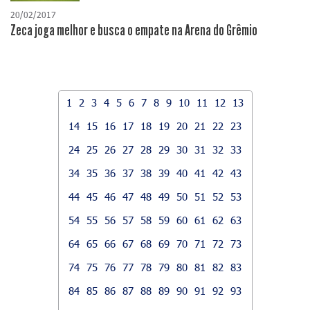
20/02/2017
Zeca joga melhor e busca o empate na Arena do Grêmio
1
2
3
4
5
6
7
8
9
10
11
12
13
14
15
16
17
18
19
20
21
22
23
24
25
26
27
28
29
30
31
32
33
34
35
36
37
38
39
40
41
42
43
44
45
46
47
48
49
50
51
52
53
54
55
56
57
58
59
60
61
62
63
64
65
66
67
68
69
70
71
72
73
74
75
76
77
78
79
80
81
82
83
84
85
86
87
88
89
90
91
92
93