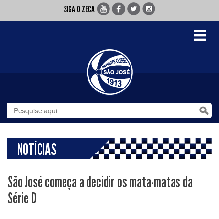
SIGA O ZECA
Toggle
navigati
NOTÍCIAS
São José começa a decidir os mata-matas da
Série D