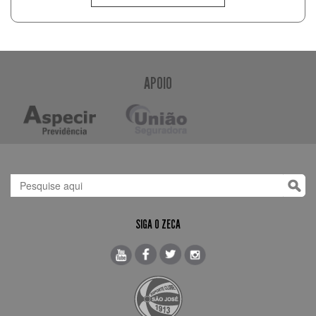
APOIO
SIGA O ZECA